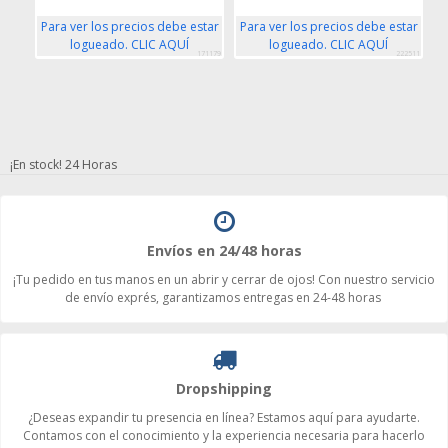
Para ver los precios debe estar
Para ver los precios debe estar
P
logueado. CLIC AQUÍ
logueado. CLIC AQUÍ
171179
222511
¡En stock! 24 Horas
Envíos en 24/48 horas
¡Tu pedido en tus manos en un abrir y cerrar de ojos! Con nuestro servicio
de envío exprés, garantizamos entregas en 24-48 horas
Dropshipping
¿Deseas expandir tu presencia en línea? Estamos aquí para ayudarte.
Contamos con el conocimiento y la experiencia necesaria para hacerlo