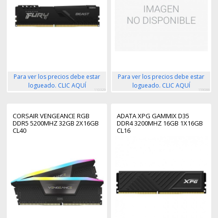
Para ver los precios debe estar
Para ver los precios debe estar
logueado. CLIC AQUÍ
logueado. CLIC AQUÍ
110329
159088
CORSAIR VENGEANCE RGB
ADATA XPG GAMMIX D35
DDR5 5200MHZ 32GB 2X16GB
DDR4 3200MHZ 16GB 1X16GB
CL40
CL16