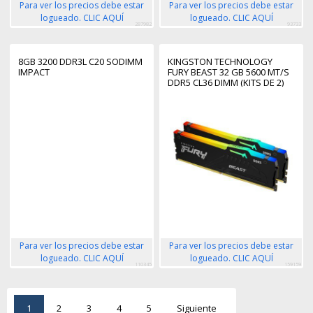
Para ver los precios debe estar
Para ver los precios debe estar
logueado. CLIC AQUÍ
logueado. CLIC AQUÍ
287982
93733
8GB 3200 DDR3L C20 SODIMM
KINGSTON TECHNOLOGY
IMPACT
FURY BEAST 32 GB 5600 MT/S
DDR5 CL36 DIMM (KITS DE 2)
RGB
Para ver los precios debe estar
Para ver los precios debe estar
logueado. CLIC AQUÍ
logueado. CLIC AQUÍ
110345
159159
1
2
3
4
5
Siguiente