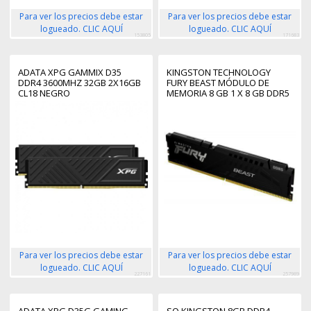
Para ver los precios debe estar
Para ver los precios debe estar
logueado. CLIC AQUÍ
logueado. CLIC AQUÍ
153805
171683
ADATA XPG GAMMIX D35
KINGSTON TECHNOLOGY
DDR4 3600MHZ 32GB 2X16GB
FURY BEAST MÓDULO DE
CL18 NEGRO
MEMORIA 8 GB 1 X 8 GB DDR5
Para ver los precios debe estar
Para ver los precios debe estar
logueado. CLIC AQUÍ
logueado. CLIC AQUÍ
227161
257989
ADATA XPG D35G GAMING
SO KINGSTON 8GB DDR4