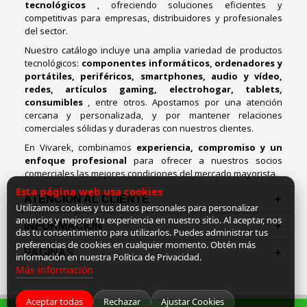
tecnológicos
, ofreciendo soluciones eficientes y
competitivas para empresas, distribuidores y profesionales
del sector.
Nuestro catálogo incluye una amplia variedad de productos
tecnológicos:
componentes informáticos, ordenadores y
portátiles, periféricos, smartphones, audio y vídeo,
redes, artículos gaming, electrohogar, tablets,
consumibles
, entre otros. Apostamos por una atención
cercana y personalizada, y por mantener relaciones
comerciales sólidas y duraderas con nuestros clientes.
En Vivarek, combinamos
experiencia, compromiso y un
enfoque profesional
para ofrecer a nuestros socios
comerciales las mejores condiciones del mercado mayorista.
Esta página web usa cookies
ATENCIÓN AL CLIENTE
Utilizamos cookies y tus datos personales para personalizar
anuncios y mejorar tu experiencia en nuestro sitio. Al aceptar, nos
INFORMACION
das tu consentimiento para utilizarlos. Puedes administrar tus
preferencias de cookies en cualquier momento. Obtén más
PAGINAS
información en nuestra Política de Privacidad.
Más información
Aceptar todas
Rechazar
Ajustar Cookies