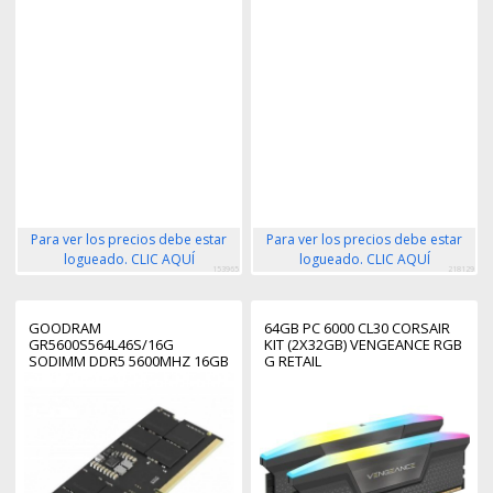
Para ver los precios debe estar
Para ver los precios debe estar
logueado. CLIC AQUÍ
logueado. CLIC AQUÍ
153965
218129
GOODRAM
64GB PC 6000 CL30 CORSAIR
GR5600S564L46S/16G
KIT (2X32GB) VENGEANCE RGB
SODIMM DDR5 5600MHZ 16GB
G RETAIL
1X16GB CL40