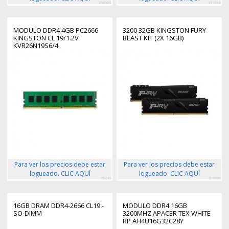
258080
351664
MODULO DDR4 4GB PC2666
3200 32GB KINGSTON FURY
KINGSTON CL 19/1.2V
BEAST KIT (2X 16GB)
KVR26N19S6/4
Para ver los precios debe estar
Para ver los precios debe estar
logueado. CLIC AQUÍ
logueado. CLIC AQUÍ
78246
109698
16GB DRAM DDR4-2666 CL19 -
MODULO DDR4 16GB
SO-DIMM
3200MHZ APACER TEX WHITE
RP AH4U16G32C28Y