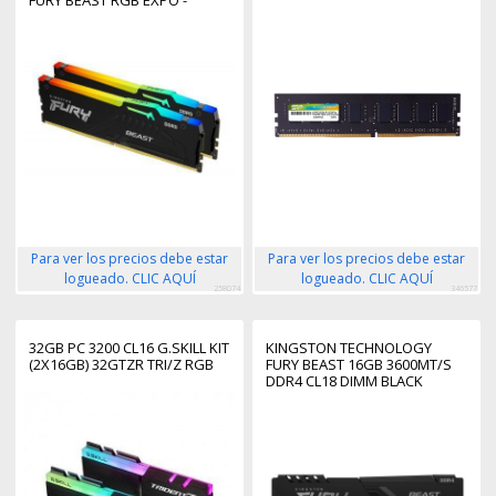
FURY BEAST RGB EXPO -
KF560C30BBEAK2-32
Para ver los precios debe estar
Para ver los precios debe estar
logueado. CLIC AQUÍ
logueado. CLIC AQUÍ
258074
346577
32GB PC 3200 CL16 G.SKILL KIT
KINGSTON TECHNOLOGY
(2X16GB) 32GTZR TRI/Z RGB
FURY BEAST 16GB 3600MT/S
DDR4 CL18 DIMM BLACK