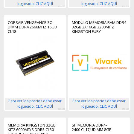
logueado. CLIC AQUÍ
logueado. CLIC AQUÍ
120276
166319
CORSAIR VENGEANCE SO-
MODULO MEMORIA RAM DDR4
DIMM DDR4 2666MHZ 16GB
32GB 2X16GB 3200MHZ
CL18
KINGSTON FURY
Para ver los precios debe estar
Para ver los precios debe estar
logueado. CLIC AQUÍ
logueado. CLIC AQUÍ
226627
250180
MEMORIA KINGSTON 32GB
SP MEMORIA DDR4-
KIT2 6000MT/S DDR5 CL30
2400 CL17,UDIMM 8GB