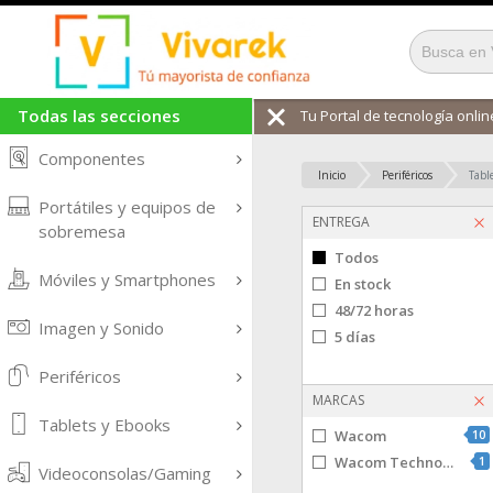
Todas las secciones
Tu Portal de tecnología online
Componentes
Inicio
Periféricos
Tabl
Portátiles y equipos de
ENTREGA
sobremesa
Todos
Móviles y Smartphones
En stock
48/72 horas
Imagen y Sonido
5 días
Periféricos
MARCAS
Tablets y Ebooks
Wacom
10
Wacom Technology
1
Videoconsolas/Gaming