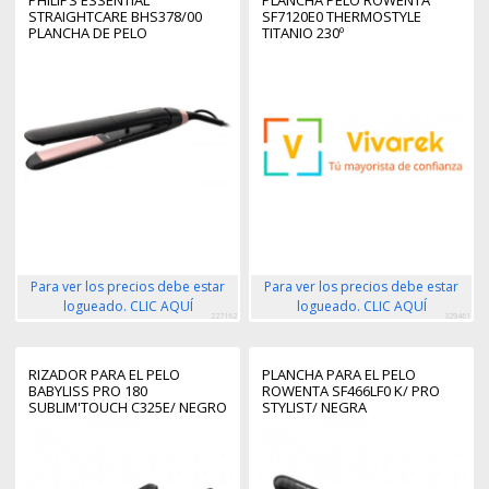
STRAIGHTCARE BHS378/00
SF7120E0 THERMOSTYLE
PLANCHA DE PELO
TITANIO 230º
THERMOPROTECT
Para ver los precios debe estar
Para ver los precios debe estar
logueado. CLIC AQUÍ
logueado. CLIC AQUÍ
227162
329461
RIZADOR PARA EL PELO
PLANCHA PARA EL PELO
BABYLISS PRO 180
ROWENTA SF466LF0 K/ PRO
SUBLIM'TOUCH C325E/ NEGRO
STYLIST/ NEGRA
Y ROSA