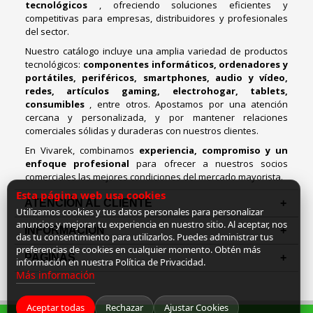
tecnológicos
, ofreciendo soluciones eficientes y
competitivas para empresas, distribuidores y profesionales
del sector.
Nuestro catálogo incluye una amplia variedad de productos
tecnológicos:
componentes informáticos, ordenadores y
portátiles, periféricos, smartphones, audio y vídeo,
redes, artículos gaming, electrohogar, tablets,
consumibles
, entre otros. Apostamos por una atención
cercana y personalizada, y por mantener relaciones
comerciales sólidas y duraderas con nuestros clientes.
En Vivarek, combinamos
experiencia, compromiso y un
enfoque profesional
para ofrecer a nuestros socios
comerciales las mejores condiciones del mercado mayorista.
Esta página web usa cookies
ATENCIÓN AL CLIENTE
Utilizamos cookies y tus datos personales para personalizar
anuncios y mejorar tu experiencia en nuestro sitio. Al aceptar, nos
INFORMACION
das tu consentimiento para utilizarlos. Puedes administrar tus
preferencias de cookies en cualquier momento. Obtén más
PAGINAS
información en nuestra Política de Privacidad.
Más información
Aceptar todas
Rechazar
Ajustar Cookies