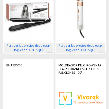
Para ver los precios debe estar
Para ver los precios debe estar
logueado. CLIC AQUÍ
logueado. CLIC AQUÍ
112290
420880
BHA530/00
MOLDEADOR PELO ROWENTA
CF422LF0 KARL LAGERFELD 9
FUNCIONES 190º