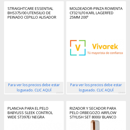
STRAIGHTCARE ESSENTIAL
MOLDEADOR-PINZA ROWENTA
BHS375/00 UTENSILIO DE
CF321LF0 KARL LAGERFED
PEINADO CEPILLO ALISADOR
25MM 200º
CALIENTE NEGRO, ROSA 1,8 M
Para ver los precios debe estar
Para ver los precios debe estar
logueado. CLIC AQUÍ
logueado. CLIC AQUÍ
233233
329464
PLANCHA PARA EL PELO
RIZADOR Y SECADOR PARA
BABYLISS SLEEK CONTROL
PELO ORBEGOZO AIRFLOW
WIDE ST397E/ NEGRA
STYLISH SET 8000/ BLANCO