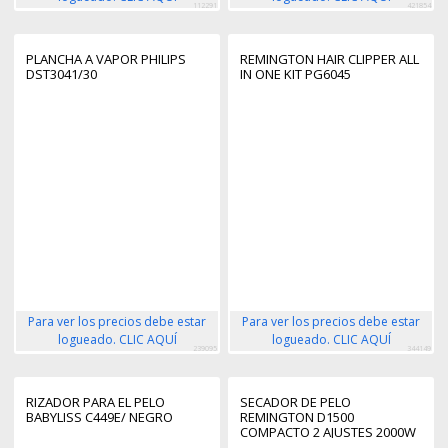
112291
421854
PLANCHA A VAPOR PHILIPS
REMINGTON HAIR CLIPPER ALL
DST3041/30
IN ONE KIT PG6045
Para ver los precios debe estar
Para ver los precios debe estar
logueado. CLIC AQUÍ
logueado. CLIC AQUÍ
239095
344149
RIZADOR PARA EL PELO
SECADOR DE PELO
BABYLISS C449E/ NEGRO
REMINGTON D1500
COMPACTO 2 AJUSTES 2000W
DIFUSOR EXTRAIBLE COLOR