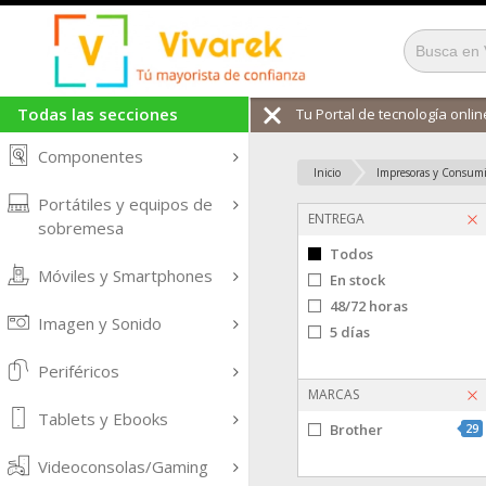
Todas las secciones
Tu Portal de tecnología online
Componentes
Inicio
Impresoras y Consumi
Portátiles y equipos de
ENTREGA
sobremesa
Todos
Móviles y Smartphones
En stock
48/72 horas
Imagen y Sonido
5 días
Periféricos
MARCAS
Tablets y Ebooks
Brother
29
Videoconsolas/Gaming