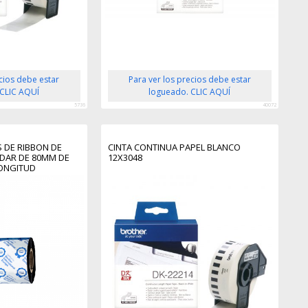
ecios debe estar
Para ver los precios debe estar
 CLIC AQUÍ
logueado. CLIC AQUÍ
5736
40072
 DE RIBBON DE
CINTA CONTINUA PAPEL BLANCO
NDAR DE 80MM DE
12X3048
LONGITUD