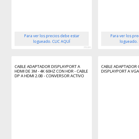
Para ver los precios debe estar
Para ver los pr
logueado. CLIC AQUÍ
logueado.
350286
CABLE ADAPTADOR DISPLAYPORT A
CABLE ADAPTADOR 
HDMI DE 3M - 4K 60HZ CON HDR - CABLE
DISPLAYPORT A VG
DP A HDMI 2.0B - CONVERSOR ACTIVO
DE VÍDEO - CONVERTIDOR DISPLAYPORT
A HDMI