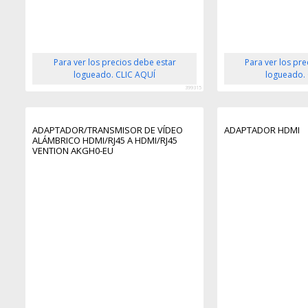
Para ver los precios debe estar
Para ver los pr
logueado. CLIC AQUÍ
logueado.
399315
ADAPTADOR/TRANSMISOR DE VÍDEO
ADAPTADOR HDMI
ALÁMBRICO HDMI/RJ45 A HDMI/RJ45
VENTION AKGH0-EU