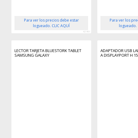
Para ver los precios debe estar
Para ver los pr
logueado. CLIC AQUÍ
logueado.
421401
LECTOR TARJETA BLUESTORK TABLET
ADAPTADOR USB LAN
SAMSUNG GALAXY
A DISPLAYPORT H 