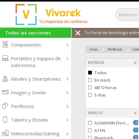
Todas las secciones
Tu Portal de tecnología online
Componentes
Inicio
Periféricos
Cabl
Portátiles y equipos de
ENTREGA
sobremesa
Todos
Móviles y Smartphones
En stock
48/72 horas
Imagen y Sonido
5 días
Periféricos
MARCAS
Tablets y Ebooks
ASSMANN Electronic
2
ATEN
1
Videoconsolas/Gaming
Bluestork
1