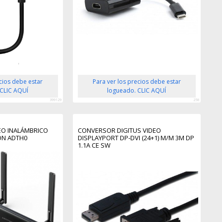
ecios debe estar
Para ver los precios debe estar
 CLIC AQUÍ
logueado. CLIC AQUÍ
399129
258
EO INALÁMBRICO
CONVERSOR DIGITUS VIDEO
ON ADTH0
DISPLAYPORT DP-DVI (24+1) M/M 3M DP
1.1A CE SW