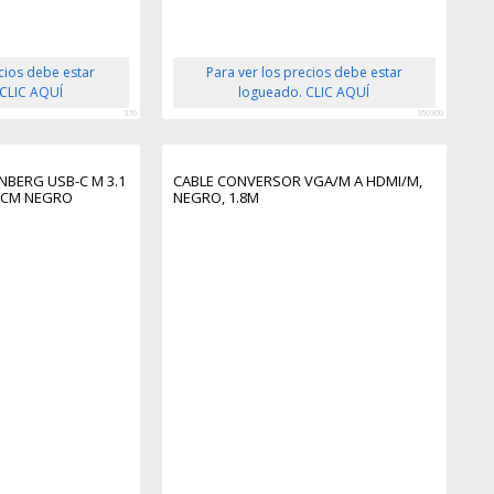
ecios debe estar
Para ver los precios debe estar
 CLIC AQUÍ
logueado. CLIC AQUÍ
370
350300
BERG USB-C M 3.1
CABLE CONVERSOR VGA/M A HDMI/M,
15CM NEGRO
NEGRO, 1.8M