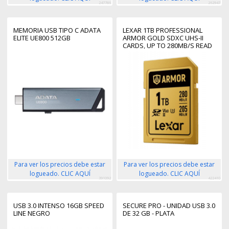
247786
262947
MEMORIA USB TIPO C ADATA
LEXAR 1TB PROFESSIONAL
ELITE UE800 512GB
ARMOR GOLD SDXC UHS-II
CARDS, UP TO 280MB/S READ
210MB/S WRITE C10 V60
U3,STAINLESS STEEL CASING,
IP68
Para ver los precios debe estar
Para ver los precios debe estar
logueado. CLIC AQUÍ
logueado. CLIC AQUÍ
391092
422410
USB 3.0 INTENSO 16GB SPEED
SECURE PRO - UNIDAD USB 3.0
LINE NEGRO
DE 32 GB - PLATA