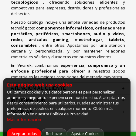
tecnológicos
, ofreciendo soluciones eficientes y
competitivas para empresas, distribuidores y profesionales
del sector.
Nuestro catálogo incluye una amplia variedad de productos
tecnológicos:
componentes informáticos, ordenadores y
portátiles, periféricos, smartphones, audio y vídeo,
redes, artículos gaming, electrohogar, tablets,
consumibles
, entre otros. Apostamos por una atención
cercana y personalizada, y por mantener relaciones
comerciales sólidas y duraderas con nuestros clientes.
En Vivarek, combinamos
experiencia, compromiso y un
enfoque profesional
para ofrecer a nuestros socios
comerciales las mejores condiciones del mercado mayorista.
Esta página web usa cookies
ATENCIÓN AL CLIENTE
Utilizamos cookies y tus datos personales para personalizar
anuncios y mejorar tu experiencia en nuestro sitio. Al aceptar, nos
INFORMACION
das tu consentimiento para utilizarlos. Puedes administrar tus
preferencias de cookies en cualquier momento. Obtén más
PAGINAS
información en nuestra Política de Privacidad.
Más información
Aceptar todas
Rechazar
Ajustar Cookies