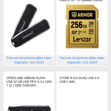
CARDS, UP TO 280MB/S READ
210MB/S WRITE C10 V60
U3,STAINLESS STEEL CASING,
IP68
Para ver los precios debe estar
Para ver los precios debe estar
logueado. CLIC AQUÍ
logueado. CLIC AQUÍ
391090
422409
SPEED LINE UNIDAD FLASH
STORE N GO DUAL USB 3.0 -
USB 32 GB USB TIPO A 3.2 GEN
USB C 64G
1 (3.1 GEN 1) NEGRO