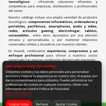
tecnológicos
, ofreciendo soluciones eficientes y
competitivas para empresas, distribuidores y profesionales
del sector.
Nuestro catálogo incluye una amplia variedad de productos
tecnológicos:
componentes informáticos, ordenadores y
portátiles, periféricos, smartphones, audio y vídeo,
redes, artículos gaming, electrohogar, tablets,
consumibles
, entre otros. Apostamos por una atención
cercana y personalizada, y por mantener relaciones
comerciales sólidas y duraderas con nuestros clientes.
En Vivarek, combinamos
experiencia, compromiso y un
enfoque profesional
para ofrecer a nuestros socios
comerciales las mejores condiciones del mercado mayorista.
Esta página web usa cookies
ATENCIÓN AL CLIENTE
Utilizamos cookies y tus datos personales para personalizar
anuncios y mejorar tu experiencia en nuestro sitio. Al aceptar, nos
INFORMACION
das tu consentimiento para utilizarlos. Puedes administrar tus
preferencias de cookies en cualquier momento. Obtén más
PAGINAS
información en nuestra Política de Privacidad.
Más información
Aceptar todas
Rechazar
Ajustar Cookies