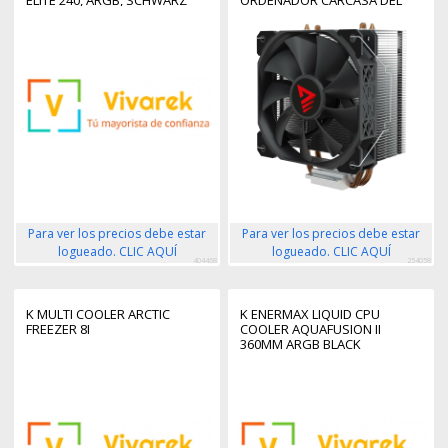
ELITE 240, ARGB, SCHWARZ
ORDENADOR CARCASA DEL
ORDENADOR DISIPADOR
TÉRMICO/RADIADOR 12 CM
NEGRO 1 PIEZA(S)
Para ver los precios debe estar
Para ver los precios debe estar
logueado. CLIC AQUÍ
logueado. CLIC AQUÍ
404468
254058
K MULTI COOLER ARCTIC
K ENERMAX LIQUID CPU
FREEZER 8I
COOLER AQUAFUSION II
360MM ARGB BLACK