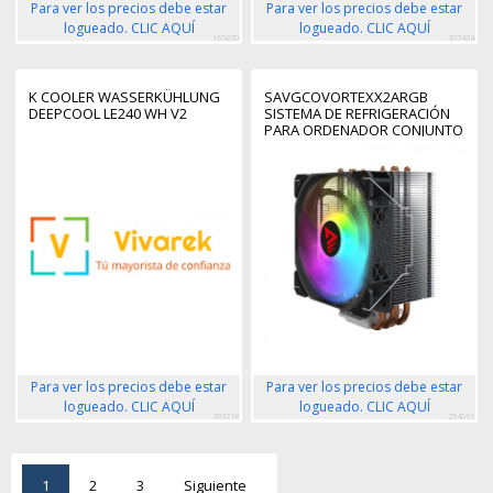
Para ver los precios debe estar
Para ver los precios debe estar
logueado. CLIC AQUÍ
logueado. CLIC AQUÍ
165870
307434
K COOLER WASSERKÜHLUNG
SAVGCOVORTEXX2ARGB
DEEPCOOL LE240 WH V2
SISTEMA DE REFRIGERACIÓN
PARA ORDENADOR CONJUNTO
DE CHIPS REFRIGERADOR DE
AIRE 12 CM NEGRO 1 PIEZA(S)
Para ver los precios debe estar
Para ver los precios debe estar
logueado. CLIC AQUÍ
logueado. CLIC AQUÍ
393718
254061
1
2
3
Siguiente