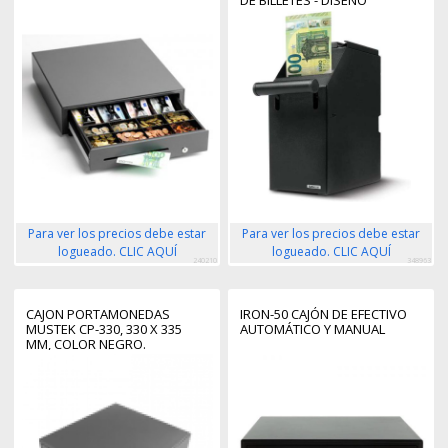
DE BILLETES - DISEÑO
DURADERO DE ACERO -
ACCESO FACIL Y DISCRETO -
CONFIANZA Y CALIDAD
GARANTIZADA
Para ver los precios debe estar
Para ver los precios debe estar
logueado. CLIC AQUÍ
logueado. CLIC AQUÍ
240210
348963
CAJON PORTAMONEDAS
IRON-50 CAJÓN DE EFECTIVO
MUSTEK CP-330, 330 X 335
AUTOMÁTICO Y MANUAL
MM, COLOR NEGRO.