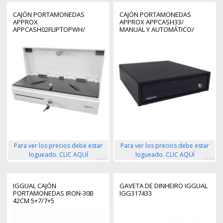
CAJÓN PORTAMONEDAS
CAJÓN PORTAMONEDAS
APPROX
APPROX APPCASH33/
APPCASH02FLIPTOPWH/
MANUAL Y AUTOMÁTICO/
MANUAL Y AUTOMÁTICO/
NEGRO
BLANCO
Para ver los precios debe estar
Para ver los precios debe estar
logueado. CLIC AQUÍ
logueado. CLIC AQUÍ
247471
101669
IGGUAL CAJÓN
GAVETA DE DINHEIRO IGGUAL
PORTAMONEDAS IRON-30B
IGG317433
42CM 5+7/7+5