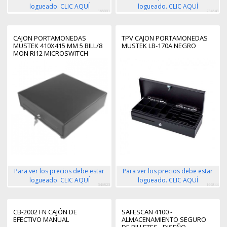
logueado. CLIC AQUÍ
logueado. CLIC AQUÍ
165881
234548
CAJON PORTAMONEDAS
TPV CAJON PORTAMONEDAS
MUSTEK 410X415 MM 5 BILL/8
MUSTEK LB-170A NEGRO
MON RJ12 MICROSWITCH
NEGRO
Para ver los precios debe estar
Para ver los precios debe estar
logueado. CLIC AQUÍ
logueado. CLIC AQUÍ
346823
166844
CB-2002 FN CAJÓN DE
SAFESCAN 4100 -
EFECTIVO MANUAL
ALMACENAMIENTO SEGURO