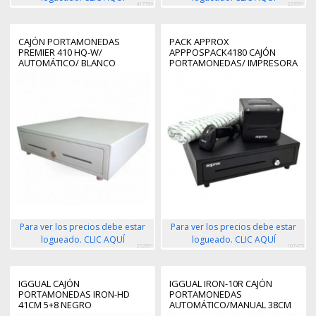
417796
227091
CAJÓN PORTAMONEDAS
PACK APPROX
PREMIER 410 HQ-W/
APPPOSPACK4180 CAJÓN
AUTOMÁTICO/ BLANCO
PORTAMONEDAS/ IMPRESORA
TERMICA/ LECTOR DE
CODIGOS Y ROLLOS
TERMICOS
Para ver los precios debe estar
Para ver los precios debe estar
logueado. CLIC AQUÍ
logueado. CLIC AQUÍ
252891
107475
IGGUAL CAJÓN
IGGUAL IRON-10R CAJÓN
PORTAMONEDAS IRON-HD
PORTAMONEDAS
41CM 5+8 NEGRO
AUTOMÁTICO/MANUAL 38CM