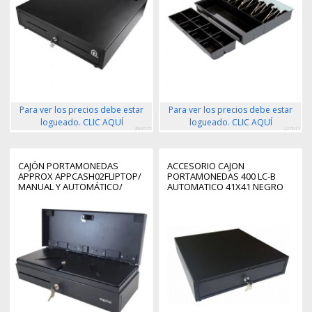
Para ver los precios debe estar
Para ver los precios debe estar
logueado. CLIC AQUÍ
logueado. CLIC AQUÍ
393615
227011
CAJÓN PORTAMONEDAS
ACCESORIO CAJON
APPROX APPCASH02FLIPTOP/
PORTAMONEDAS 400 LC-B
MANUAL Y AUTOMÁTICO/
AUTOMATICO 41X41 NEGRO
NEGRO