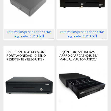
Para ver los precios debe estar
Para ver los precios debe estar
logueado. CLIC AQUÍ
logueado. CLIC AQUÍ
219459
240640
SAFESCAN LD-4141 CAJON
CAJÓN PORTAMONEDAS
PORTAMONEDAS - DISEÑO
APPROX APPCASH01USB/
RESISTENTE Y ELEGANTE -
MANUAL Y AUTOMÁTICO/
DOBLE CONECTIVIDAD - FACIL
NEGRO
INSTALACION - CONTEO
RAPIDO Y PRECISO