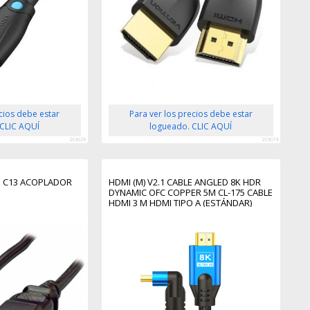
ecios debe estar
Para ver los precios debe estar
 CLIC AQUÍ
logueado. CLIC AQUÍ
263029
263074
M C13 ACOPLADOR
HDMI (M) V2.1 CABLE ANGLED 8K HDR
DYNAMIC OFC COPPER 5M CL-175 CABLE
HDMI 3 M HDMI TIPO A (ESTÁNDAR)
NEGRO