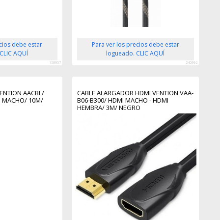
ecios debe estar
Para ver los precios debe estar
 CLIC AQUÍ
logueado. CLIC AQUÍ
158957
240992
VENTION AACBL/
CABLE ALARGADOR HDMI VENTION VAA-
I MACHO/ 10M/
B06-B300/ HDMI MACHO - HDMI
HEMBRA/ 3M/ NEGRO