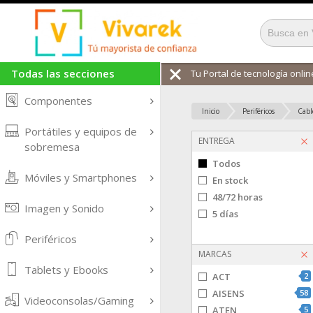
Todas las secciones
Tu Portal de tecnología online
Componentes
Inicio
Periféricos
Cabl
Portátiles y equipos de
ENTREGA
sobremesa
Todos
Móviles y Smartphones
En stock
48/72 horas
Imagen y Sonido
5 días
Periféricos
MARCAS
Tablets y Ebooks
ACT
2
AISENS
58
Videoconsolas/Gaming
ATEN
5