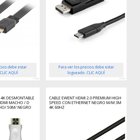
ecios debe estar
Para ver los precios debe estar
 CLIC AQUÍ
logueado. CLIC AQUÍ
11930
81967
C 4K DESMONTABLE
CABLE EWENT HDMI 2.0 PREMIUM HIGH
HDMI MACHO / D
SPEED CON ETHERNET NEGRO M/M 3M
HO/ 50M/ NEGRO
4K 60HZ