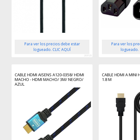
Para ver los precios debe estar
Para ver los pr
logueado. CLIC AQUÍ
logueado.
263125
CABLE HDMI AISENS A120-0358/ HDMI
CABLE HDMI A MINI H
MACHO - HDMI MACHO/ 3M/ NEGRO/
1.8 M
AZUL