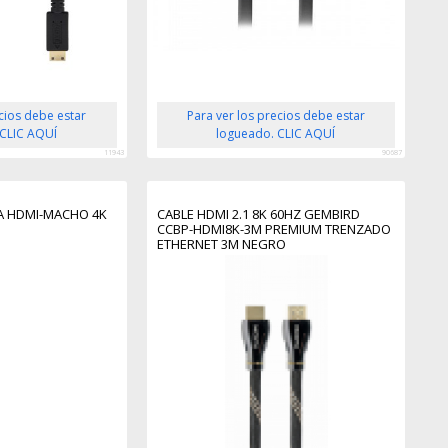
ecios debe estar
Para ver los precios debe estar
 CLIC AQUÍ
logueado. CLIC AQUÍ
11943
90687
A HDMI-MACHO 4K
CABLE HDMI 2.1 8K 60HZ GEMBIRD
CCBP-HDMI8K-3M PREMIUM TRENZADO
ETHERNET 3M NEGRO