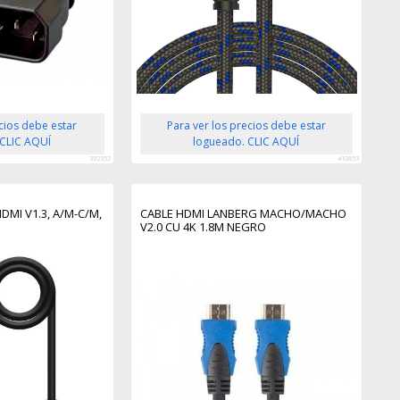
ecios debe estar
Para ver los precios debe estar
 CLIC AQUÍ
logueado. CLIC AQUÍ
392352
410853
DMI V1.3, A/M-C/M,
CABLE HDMI LANBERG MACHO/MACHO
V2.0 CU 4K 1.8M NEGRO