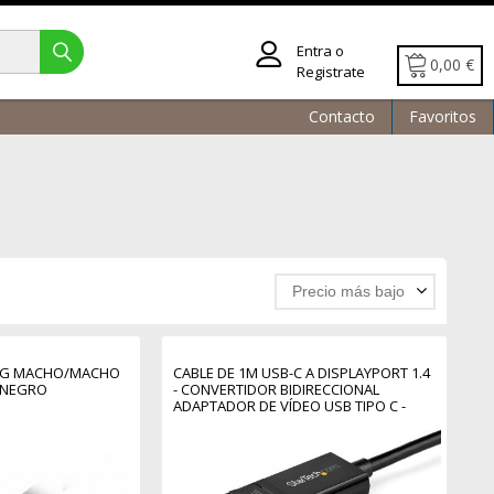
Entra o
0,00 €
Registrate
Contacto
Favoritos
Precio más bajo
ERG MACHO/MACHO
CABLE DE 1M USB-C A DISPLAYPORT 1.4
M NEGRO
- CONVERTIDOR BIDIRECCIONAL
ADAPTADOR DE VÍDEO USB TIPO C -
HBR3/HDR/DSC - CABLE CONVERSOR
PARA MONITOR DP 8K 60HZ -
THUNDERBOLT 3