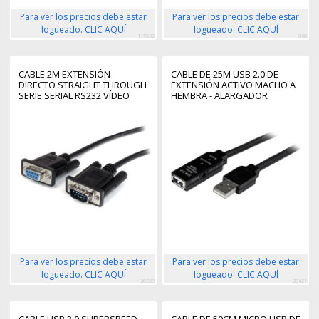
Para ver los precios debe estar
Para ver los precios debe estar
logueado. CLIC AQUÍ
logueado. CLIC AQUÍ
115922
868
CABLE 2M EXTENSIÓN
CABLE DE 25M USB 2.0 DE
DIRECTO STRAIGHT THROUGH
EXTENSIÓN ACTIVO MACHO A
SERIE SERIAL RS232 VÍDEO
HEMBRA - ALARGADOR
EGA DB9 MACHO A HEMBRA
EXTENSOR AMPLIFICADO
Para ver los precios debe estar
Para ver los precios debe estar
logueado. CLIC AQUÍ
logueado. CLIC AQUÍ
38320
38421
CABLE USB 3.0 SUPERSPEED
CABLE DE 50CM MICRO USB DE