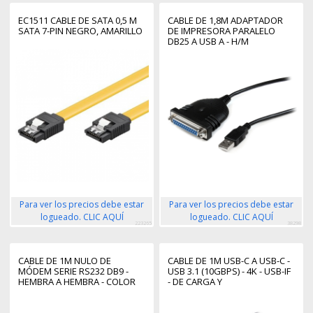
EC1511 CABLE DE SATA 0,5 M
CABLE DE 1,8M ADAPTADOR
SATA 7-PIN NEGRO, AMARILLO
DE IMPRESORA PARALELO
DB25 A USB A - H/M
Para ver los precios debe estar
Para ver los precios debe estar
logueado. CLIC AQUÍ
logueado. CLIC AQUÍ
223265
38298
CABLE DE 1M NULO DE
CABLE DE 1M USB-C A USB-C -
MÓDEM SERIE RS232 DB9 -
USB 3.1 (10GBPS) - 4K - USB-IF
HEMBRA A HEMBRA - COLOR
- DE CARGA Y
NEGRO
SINCRONIZACIÓN - CABLE USB
TIPO C A USB TIPO C