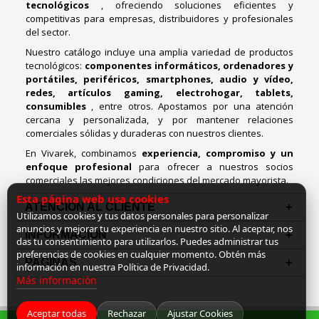
tecnológicos
, ofreciendo soluciones eficientes y
competitivas para empresas, distribuidores y profesionales
del sector.
Nuestro catálogo incluye una amplia variedad de productos
tecnológicos:
componentes informáticos, ordenadores y
portátiles, periféricos, smartphones, audio y vídeo,
redes, artículos gaming, electrohogar, tablets,
consumibles
, entre otros. Apostamos por una atención
cercana y personalizada, y por mantener relaciones
comerciales sólidas y duraderas con nuestros clientes.
En Vivarek, combinamos
experiencia, compromiso y un
enfoque profesional
para ofrecer a nuestros socios
comerciales las mejores condiciones del mercado mayorista.
Esta página web usa cookies
ATENCIÓN AL CLIENTE
Utilizamos cookies y tus datos personales para personalizar
anuncios y mejorar tu experiencia en nuestro sitio. Al aceptar, nos
INFORMACION
das tu consentimiento para utilizarlos. Puedes administrar tus
preferencias de cookies en cualquier momento. Obtén más
PAGINAS
información en nuestra Política de Privacidad.
Más información
Aceptar todas
Rechazar
Ajustar Cookies