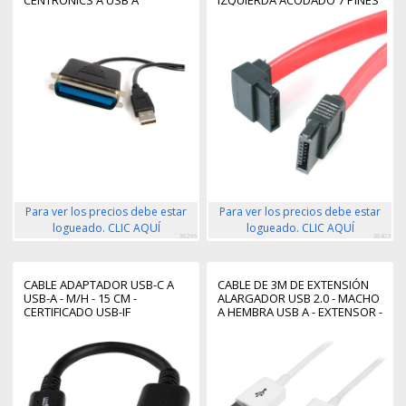
CENTRONICS A USB A
IZQUIERDA ACODADO 7 PINES
- 2X SERIAL ATA MACHO
Para ver los precios debe estar
Para ver los precios debe estar
logueado. CLIC AQUÍ
logueado. CLIC AQUÍ
38296
38403
CABLE ADAPTADOR USB-C A
CABLE DE 3M DE EXTENSIÓN
USB-A - M/H - 15 CM -
ALARGADOR USB 2.0 - MACHO
CERTIFICADO USB-IF
A HEMBRA USB A - EXTENSOR -
BLANCO