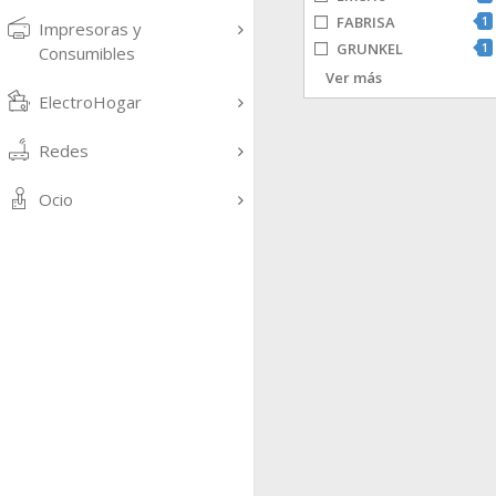
FABRISA
1
Impresoras y
GRUNKEL
1
Consumibles
JATA
1
Ver más
ElectroHogar
MOULINEX
1
ORBEGOZO
1
Redes
PRINCESS
2
SOLAC
1
Ocio
TAURUS
1
TRISTAR
1