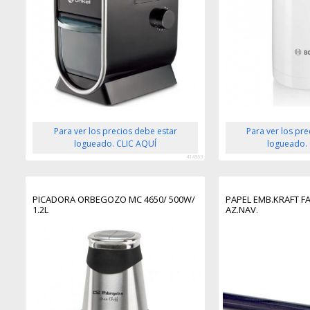
Para ver los precios debe estar
Para ver los pr
logueado. CLIC AQUÍ
logueado.
414363
PICADORA ORBEGOZO MC 4650/ 500W/
PAPEL EMB.KRAFT FA
1.2L
AZ.NAV.