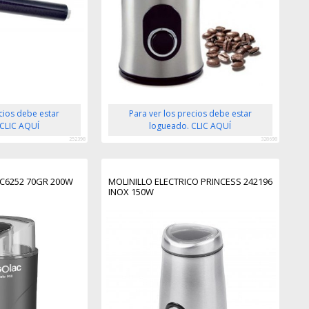
ecios debe estar
Para ver los precios debe estar
 CLIC AQUÍ
logueado. CLIC AQUÍ
252398
328698
C6252 70GR 200W
MOLINILLO ELECTRICO PRINCESS 242196
INOX 150W