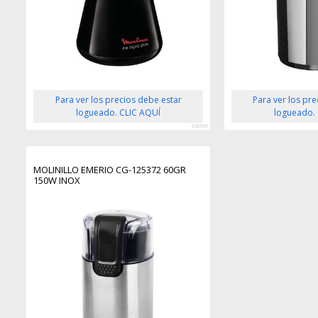
Para ver los precios debe estar
Para ver los pr
logueado. CLIC AQUÍ
logueado.
328699
MOLINILLO EMERIO CG-125372 60GR
150W INOX