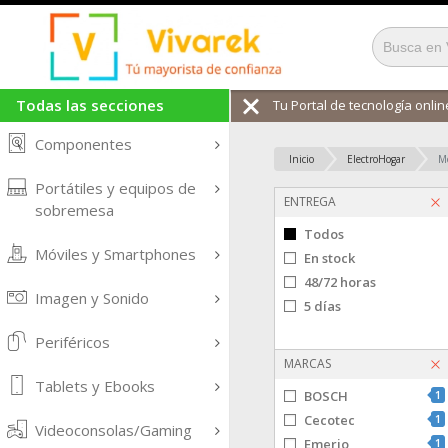
Todas las secciones
Tu Portal de tecnología online
Componentes
Inicio
ElectroHogar
Mo
Portátiles y equipos de
ENTREGA
sobremesa
Todos
Móviles y Smartphones
En stock
48/72 horas
Imagen y Sonido
5 días
Periféricos
MARCAS
Tablets y Ebooks
BOSCH
1
Cecotec
1
Videoconsolas/Gaming
Emerio
1