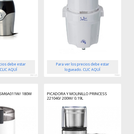
ecios debe estar
Para ver los precios debe estar
 CLIC AQUÍ
logueado. CLIC AQUÍ
390125
79981
TSM6A011W/ 180W
PICADORA Y MOLINILLO PRINCESS
221040/ 200W/ 0.19L