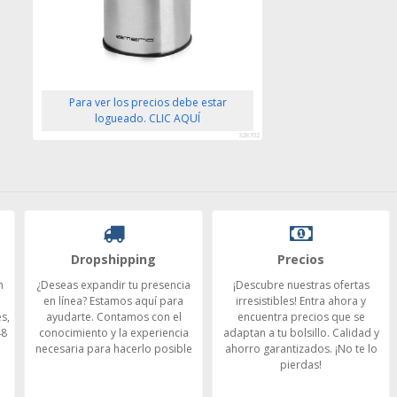
Para ver los precios debe estar
logueado. CLIC AQUÍ
328702
Dropshipping
Precios
n
¿Deseas expandir tu presencia
¡Descubre nuestras ofertas
en línea? Estamos aquí para
irresistibles! Entra ahora y
s,
ayudarte. Contamos con el
encuentra precios que se
48
conocimiento y la experiencia
adaptan a tu bolsillo. Calidad y
necesaria para hacerlo posible
ahorro garantizados. ¡No te lo
pierdas!