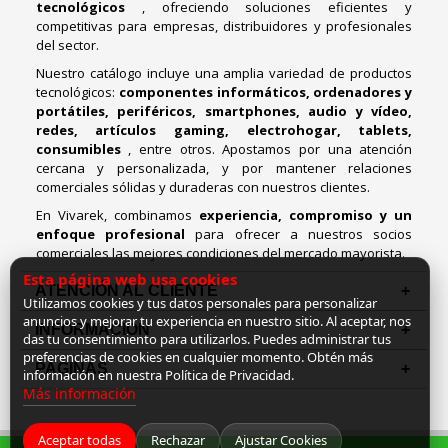
tecnológicos
, ofreciendo soluciones eficientes y
competitivas para empresas, distribuidores y profesionales
del sector.
Nuestro catálogo incluye una amplia variedad de productos
tecnológicos:
componentes informáticos, ordenadores y
portátiles, periféricos, smartphones, audio y vídeo,
redes, artículos gaming, electrohogar, tablets,
consumibles
, entre otros. Apostamos por una atención
cercana y personalizada, y por mantener relaciones
comerciales sólidas y duraderas con nuestros clientes.
En Vivarek, combinamos
experiencia, compromiso y un
enfoque profesional
para ofrecer a nuestros socios
comerciales las mejores condiciones del mercado mayorista.
Esta página web usa cookies
ATENCIÓN AL CLIENTE
Utilizamos cookies y tus datos personales para personalizar
anuncios y mejorar tu experiencia en nuestro sitio. Al aceptar, nos
INFORMACION
das tu consentimiento para utilizarlos. Puedes administrar tus
preferencias de cookies en cualquier momento. Obtén más
PAGINAS
información en nuestra Política de Privacidad.
Más información
Aceptar todas
Rechazar
Ajustar Cookies