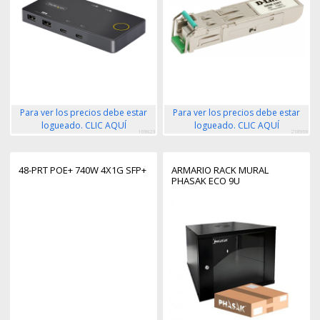
Para ver los precios debe estar
Para ver los precios debe estar
logueado. CLIC AQUÍ
logueado. CLIC AQUÍ
169823
218969
48-PRT POE+ 740W 4X1G SFP+
ARMARIO RACK MURAL
PHASAK ECO 9U