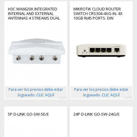
H3C WA6620X INTEGRATED
MIKROTIK CLOUD ROUTER
INTERNAL AND EXTERNAL
SWITCH CRS304-4XG-IN. 4X
ANTENNAS 4 STREAMS DUAL
10GB RJ45 PORTS. DIN
RADIO 802.11AX/AC/N
INDUSTRIAL ACCESS POINT,FIT
Para ver los precios debe estar
Para ver los precios debe estar
logueado. CLIC AQUÍ
logueado. CLIC AQUÍ
261229
287758
5P D-LINK GO-SW-5E/E
24P D-LINK GO-SW-24G/E