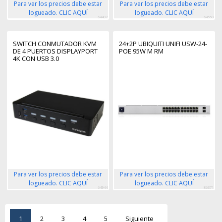
Para ver los precios debe estar
Para ver los precios debe estar
logueado. CLIC AQUÍ
logueado. CLIC AQUÍ
64407
64550
SWITCH CONMUTADOR KVM
24+2P UBIQUITI UNIFI USW-24-
DE 4 PUERTOS DISPLAYPORT
POE 95W M RM
4K CON USB 3.0
Para ver los precios debe estar
Para ver los precios debe estar
logueado. CLIC AQUÍ
logueado. CLIC AQUÍ
64944
86371
1
2
3
4
5
Siguiente