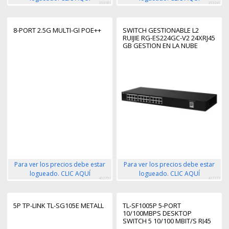
353181
353241
8-PORT 2.5G MULTI-GI POE++
SWITCH GESTIONABLE L2
RUIJIE RG-ES224GC-V2 24XRJ45
GB GESTION EN LA NUBE
Para ver los precios debe estar
Para ver los precios debe estar
logueado. CLIC AQUÍ
logueado. CLIC AQUÍ
402751
417777
5P TP-LINK TL-SG105E METALL
TL-SF1005P 5-PORT
10/100MBPS DESKTOP
SWITCH 5 10/100 MBIT/S RJ45
4 POE+