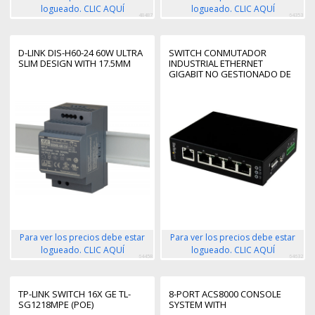
logueado. CLIC AQUÍ
logueado. CLIC AQUÍ
48487
64353
D-LINK DIS-H60-24 60W ULTRA
SWITCH CONMUTADOR
SLIM DESIGN WITH 17.5MM
INDUSTRIAL ETHERNET
GIGABIT NO GESTIONADO DE
5 PUERTOS RJ45 DE MONTAJE
EN PARED O CARRIL DIN
Para ver los precios debe estar
Para ver los precios debe estar
logueado. CLIC AQUÍ
logueado. CLIC AQUÍ
64458
64632
TP-LINK SWITCH 16X GE TL-
8-PORT ACS8000 CONSOLE
SG1218MPE (POE)
SYSTEM WITH