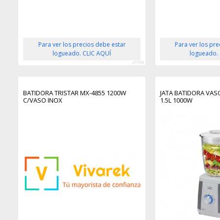
Para ver los precios debe estar
Para ver los pr
logueado. CLIC AQUÍ
logueado.
277535
BATIDORA TRISTAR MX-4855 1200W
JATA BATIDORA VASO
C/VASO INOX
1.5L 1000W