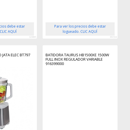
ecios debe estar
Para ver los precios debe estar
 CLIC AQUÍ
logueado. CLIC AQUÍ
326885
393104
 JATA ELEC BT797
BATIDORA TAURUS HB1500XE 1500W
FULL INOX REGULADOR VARIABLE
916399000