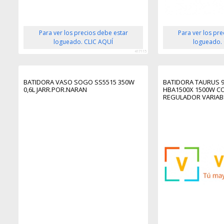
Para ver los precios debe estar
Para ver los pr
logueado. CLIC AQUÍ
logueado.
417115
BATIDORA VASO SOGO SS5515 350W
BATIDORA TAURUS 9
0,6L JARR.POR.NARAN
HBA1500X 1500W C
REGULADOR VARIAB