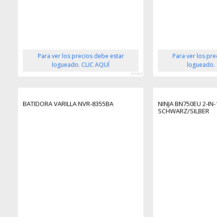
Para ver los precios debe estar
Para ver los pr
logueado. CLIC AQUÍ
logueado.
337464
BATIDORA VARILLA NVR-8355BA
NINJA BN750EU 2-IN
SCHWARZ/SILBER