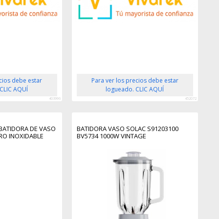
ecios debe estar
Para ver los precios debe estar
 CLIC AQUÍ
logueado. CLIC AQUÍ
403996
452072
BATIDORA DE VASO
BATIDORA VASO SOLAC S91203100
RO INOXIDABLE
BV5734 1000W VINTAGE