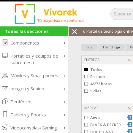
Todas las secciones
Tu Portal de tecnología online
Componentes
Inicio
ElectroHogar
Ba
Portátiles y equipos de
ENTREGA
sobremesa
Todos
Móviles y Smartphones
En stock
48/72 horas
Imagen y Sonido
5 días
Periféricos
MARCAS
Tablets y Ebooks
Aiwa
2
BLACK & DECKER
2
Videoconsolas/Gaming
BLAUPUNKT
3