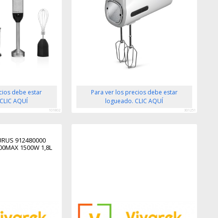
ecios debe estar
Para ver los precios debe estar
 CLIC AQUÍ
logueado. CLIC AQUÍ
101802
301251
URUS 912480000
00MAX 1500W 1,8L