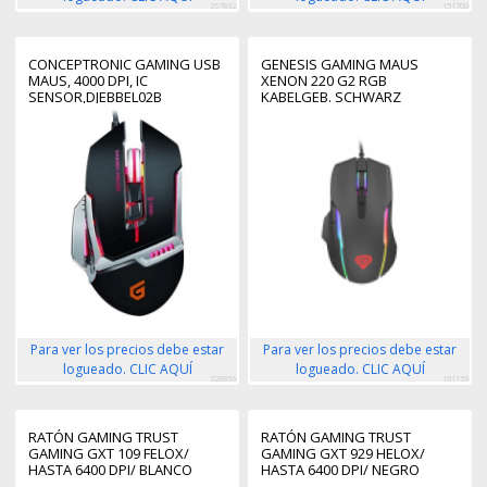
267832
151700
CONCEPTRONIC GAMING USB
GENESIS GAMING MAUS
MAUS, 4000 DPI, IC
XENON 220 G2 RGB
SENSOR,DJEBBEL02B
KABELGEB. SCHWARZ
Para ver los precios debe estar
Para ver los precios debe estar
logueado. CLIC AQUÍ
logueado. CLIC AQUÍ
228856
101159
RATÓN GAMING TRUST
RATÓN GAMING TRUST
GAMING GXT 109 FELOX/
GAMING GXT 929 HELOX/
HASTA 6400 DPI/ BLANCO
HASTA 6400 DPI/ NEGRO