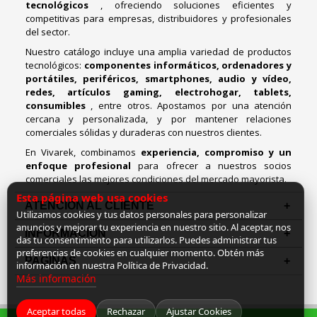
tecnológicos
, ofreciendo soluciones eficientes y
competitivas para empresas, distribuidores y profesionales
del sector.
Nuestro catálogo incluye una amplia variedad de productos
tecnológicos:
componentes informáticos, ordenadores y
portátiles, periféricos, smartphones, audio y vídeo,
redes, artículos gaming, electrohogar, tablets,
consumibles
, entre otros. Apostamos por una atención
cercana y personalizada, y por mantener relaciones
comerciales sólidas y duraderas con nuestros clientes.
En Vivarek, combinamos
experiencia, compromiso y un
enfoque profesional
para ofrecer a nuestros socios
comerciales las mejores condiciones del mercado mayorista.
Esta página web usa cookies
ATENCIÓN AL CLIENTE
Utilizamos cookies y tus datos personales para personalizar
anuncios y mejorar tu experiencia en nuestro sitio. Al aceptar, nos
INFORMACION
das tu consentimiento para utilizarlos. Puedes administrar tus
preferencias de cookies en cualquier momento. Obtén más
PAGINAS
información en nuestra Política de Privacidad.
Más información
Aceptar todas
Rechazar
Ajustar Cookies