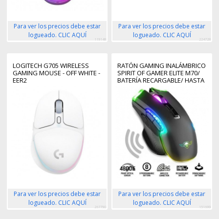
Para ver los precios debe estar
Para ver los precios debe estar
logueado. CLIC AQUÍ
logueado. CLIC AQUÍ
119148
224728
LOGITECH G705 WIRELESS
RATÓN GAMING INALÁMBRICO
GAMING MOUSE - OFF WHITE -
SPIRIT OF GAMER ELITE M70/
EER2
BATERÍA RECARGABLE/ HASTA
4800 DPI
Para ver los precios debe estar
Para ver los precios debe estar
logueado. CLIC AQUÍ
logueado. CLIC AQUÍ
267790
151699