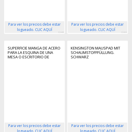
Para ver los precios debe estar
Para ver los precios debe estar
logueado. CLIC AQUÍ
logueado. CLIC AQUÍ
63449
63466
SUPERFICIE MANGA DE ACERO
KENSINGTON MAUSPAD MIT
PARA LA ESQUINA DE UNA
SCHAUMSTOFFFÜLLUNG.
MESA O ESCRITORIO DE
SCHWARZ
ESQUINA - 12,7-38,1MM DE
GROSOR - BANDEJA
EXTENSORA DE ESQUINA DE
ESCRITORIO O MESA EN L
PARA TECLADO
Para ver los precios debe estar
Para ver los precios debe estar
logueado. CLIC AQUÍ
logueado. CLIC AQUÍ