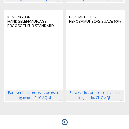
171059
63451
KENSINGTON
P035 METEOR S,
HANDGELENKAUFLAGE
REPOSAMUÑECAS SUAVE 60%
ERGOSOFT FÜR STANDARD
MAUS GRAU
Para ver los precios debe estar
Para ver los precios debe estar
logueado. CLIC AQUÍ
logueado. CLIC AQUÍ
63468
299187