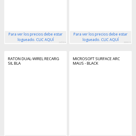
Para ver los precios debe estar
Para ver los precios debe estar
logueado. CLIC AQUÍ
logueado. CLIC AQUÍ
345504
389915
RATON DUAL-WIREL RECARG
MICROSOFT SURFACE ARC
SIL BLA
MAUS - BLACK