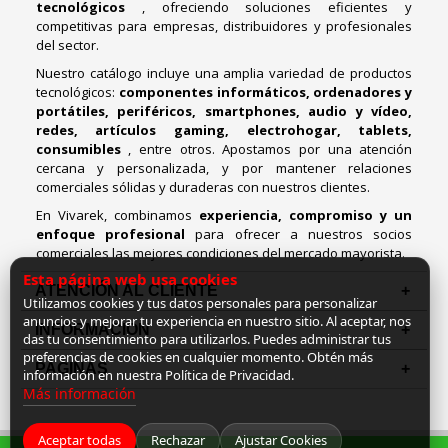
tecnológicos
, ofreciendo soluciones eficientes y
competitivas para empresas, distribuidores y profesionales
del sector.
Nuestro catálogo incluye una amplia variedad de productos
tecnológicos:
componentes informáticos, ordenadores y
portátiles, periféricos, smartphones, audio y vídeo,
redes, artículos gaming, electrohogar, tablets,
consumibles
, entre otros. Apostamos por una atención
cercana y personalizada, y por mantener relaciones
comerciales sólidas y duraderas con nuestros clientes.
En Vivarek, combinamos
experiencia, compromiso y un
enfoque profesional
para ofrecer a nuestros socios
comerciales las mejores condiciones del mercado mayorista.
Esta página web usa cookies
ATENCIÓN AL CLIENTE
Utilizamos cookies y tus datos personales para personalizar
anuncios y mejorar tu experiencia en nuestro sitio. Al aceptar, nos
INFORMACION
das tu consentimiento para utilizarlos. Puedes administrar tus
preferencias de cookies en cualquier momento. Obtén más
PAGINAS
información en nuestra Política de Privacidad.
Más información
Aceptar todas
Rechazar
Ajustar Cookies