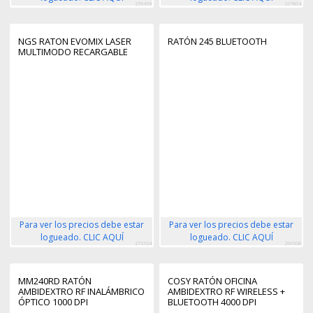
259469
267804
NGS RATON EVOMIX LASER
RATÓN 245 BLUETOOTH
MULTIMODO RECARGABLE
Para ver los precios debe estar
Para ver los precios debe estar
logueado. CLIC AQUÍ
logueado. CLIC AQUÍ
273104
296508
MM240RD RATÓN
COSY RATÓN OFICINA
AMBIDEXTRO RF INALÁMBRICO
AMBIDEXTRO RF WIRELESS +
ÓPTICO 1000 DPI
BLUETOOTH 4000 DPI