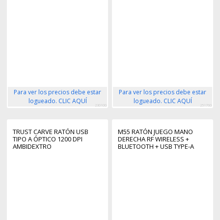
Para ver los precios debe estar
Para ver los precios debe estar
logueado. CLIC AQUÍ
logueado. CLIC AQUÍ
230100
251760
TRUST CARVE RATÓN USB
M55 RATÓN JUEGO MANO
TIPO A ÓPTICO 1200 DPI
DERECHA RF WIRELESS +
AMBIDEXTRO
BLUETOOTH + USB TYPE-A
ÓPTICO 24000 DPI