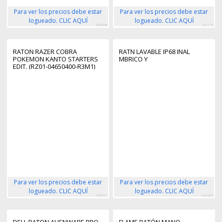
Para ver los precios debe estar
Para ver los precios debe estar
logueado. CLIC AQUÍ
logueado. CLIC AQUÍ
389898
392719
RATON RAZER COBRA
RATN LAVABLE IP68 INAL
POKEMON KANTO STARTERS
MBRICO Y
EDIT. (RZ01-04650400-R3M1)
Para ver los precios debe estar
Para ver los precios debe estar
logueado. CLIC AQUÍ
logueado. CLIC AQUÍ
399221
410402
DELL RATON ALIENWARE PRO
FLAME RATÓN MANO