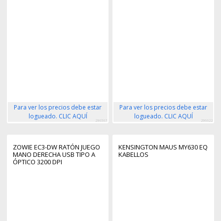
Para ver los precios debe estar
Para ver los precios debe estar
logueado. CLIC AQUÍ
logueado. CLIC AQUÍ
296567
296622
ZOWIE EC3-DW RATÓN JUEGO
KENSINGTON MAUS MY630 EQ
MANO DERECHA USB TIPO A
KABELLOS
ÓPTICO 3200 DPI