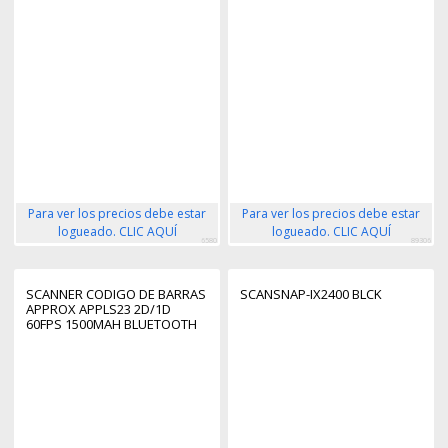
Para ver los precios debe estar
Para ver los precios debe estar
logueado. CLIC AQUÍ
logueado. CLIC AQUÍ
6580
89306
SCANNER CODIGO DE BARRAS
SCANSNAP-IX2400 BLCK
APPROX APPLS23 2D/1D
60FPS 1500MAH BLUETOOTH
RF USB-C