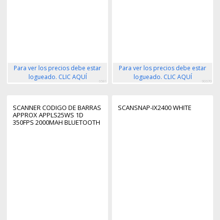
Para ver los precios debe estar
Para ver los precios debe estar
logueado. CLIC AQUÍ
logueado. CLIC AQUÍ
6581
90670
SCANNER CODIGO DE BARRAS
SCANSNAP-IX2400 WHITE
APPROX APPLS25WS 1D
350FPS 2000MAH BLUETOOTH
RF USB NEGRO