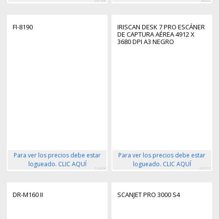
347300
46002
FI-8190
IRISCAN DESK 7 PRO ESCÁNER
DE CAPTURA AÉREA 4912 X
3680 DPI A3 NEGRO
Para ver los precios debe estar
Para ver los precios debe estar
logueado. CLIC AQUÍ
logueado. CLIC AQUÍ
120008
347312
DR-M160 II
SCANJET PRO 3000 S4