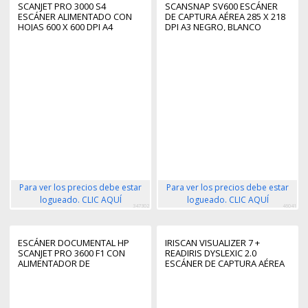
SCANJET PRO 3000 S4
SCANSNAP SV600 ESCÁNER
ESCÁNER ALIMENTADO CON
DE CAPTURA AÉREA 285 X 218
HOJAS 600 X 600 DPI A4
DPI A3 NEGRO, BLANCO
NEGRO, BLANCO
Para ver los precios debe estar
Para ver los precios debe estar
logueado. CLIC AQUÍ
logueado. CLIC AQUÍ
347302
46041
ESCÁNER DOCUMENTAL HP
IRISCAN VISUALIZER 7 +
SCANJET PRO 3600 F1 CON
READIRIS DYSLEXIC 2.0
ALIMENTADOR DE
ESCÁNER DE CAPTURA AÉREA
DOCUMENTOS ADF/ DOBLE
4160 X 3120 DPI A3 AZUL
CARA
ÁRTICO, PLATA