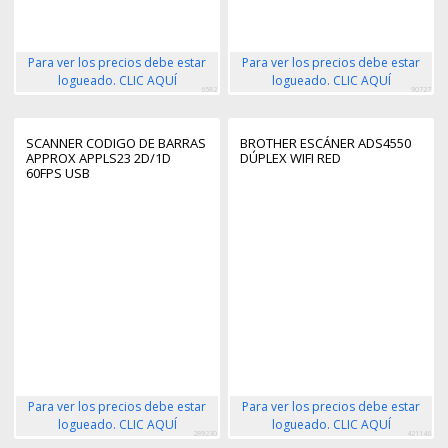
Para ver los precios debe estar
Para ver los precios debe estar
logueado. CLIC AQUÍ
logueado. CLIC AQUÍ
6582
90727
SCANNER CODIGO DE BARRAS
BROTHER ESCÁNER ADS4550
APPROX APPLS23 2D/1D
DÚPLEX WIFI RED
60FPS USB
Para ver los precios debe estar
Para ver los precios debe estar
logueado. CLIC AQUÍ
logueado. CLIC AQUÍ
289230
421146