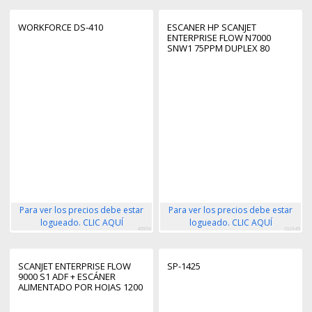
WORKFORCE DS-410
ESCANER HP SCANJET
ENTERPRISE FLOW N7000
SNW1 75PPM DUPLEX 80
HOJAS
Para ver los precios debe estar
Para ver los precios debe estar
logueado. CLIC AQUÍ
logueado. CLIC AQUÍ
45956
102645
SCANJET ENTERPRISE FLOW
SP-1425
9000 S1 ADF + ESCÁNER
ALIMENTADO POR HOJAS 1200
X 1200 DPI A3 AZUL, BLANCO