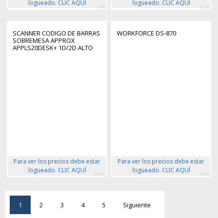
logueado. CLIC AQUÍ
logueado. CLIC AQUÍ
6583
91550
SCANNER CODIGO DE BARRAS
WORKFORCE DS-870
SOBREMESA APPROX
APPLS20DESK+ 1D/2D ALTO
BRILLO 5600K LEDS CONEXION
USB
Para ver los precios debe estar
Para ver los precios debe estar
logueado. CLIC AQUÍ
logueado. CLIC AQUÍ
289231
45958
1
2
3
4
5
Siguiente