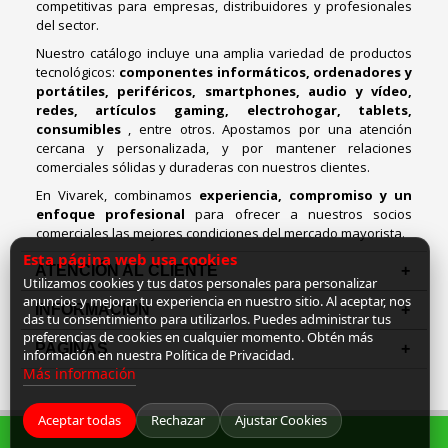
competitivas para empresas, distribuidores y profesionales
del sector.
Nuestro catálogo incluye una amplia variedad de productos
tecnológicos:
componentes informáticos, ordenadores y
portátiles, periféricos, smartphones, audio y vídeo,
redes, artículos gaming, electrohogar, tablets,
consumibles
, entre otros. Apostamos por una atención
cercana y personalizada, y por mantener relaciones
comerciales sólidas y duraderas con nuestros clientes.
En Vivarek, combinamos
experiencia, compromiso y un
enfoque profesional
para ofrecer a nuestros socios
comerciales las mejores condiciones del mercado mayorista.
Esta página web usa cookies
ATENCIÓN AL CLIENTE
Utilizamos cookies y tus datos personales para personalizar
anuncios y mejorar tu experiencia en nuestro sitio. Al aceptar, nos
INFORMACION
das tu consentimiento para utilizarlos. Puedes administrar tus
preferencias de cookies en cualquier momento. Obtén más
PAGINAS
información en nuestra Política de Privacidad.
Más información
Aceptar todas
Rechazar
Ajustar Cookies