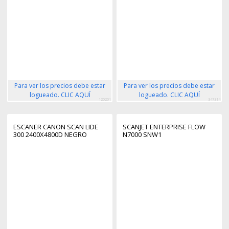
Para ver los precios debe estar
Para ver los precios debe estar
logueado. CLIC AQUÍ
logueado. CLIC AQUÍ
120201
347314
ESCANER CANON SCAN LIDE
SCANJET ENTERPRISE FLOW
300 2400X4800D NEGRO
N7000 SNW1