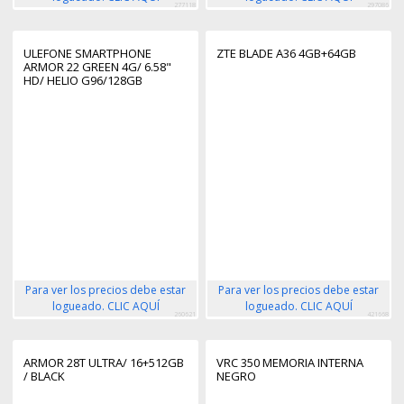
277118
297086
ULEFONE SMARTPHONE
ZTE BLADE A36 4GB+64GB
ARMOR 22 GREEN 4G/ 6.58"
HD/ HELIO G96/128GB
ROM/8GB
RAM/8MP/6600MAH/IP68
Para ver los precios debe estar
Para ver los precios debe estar
logueado. CLIC AQUÍ
logueado. CLIC AQUÍ
260621
421668
ARMOR 28T ULTRA/ 16+512GB
VRC 350 MEMORIA INTERNA
/ BLACK
NEGRO