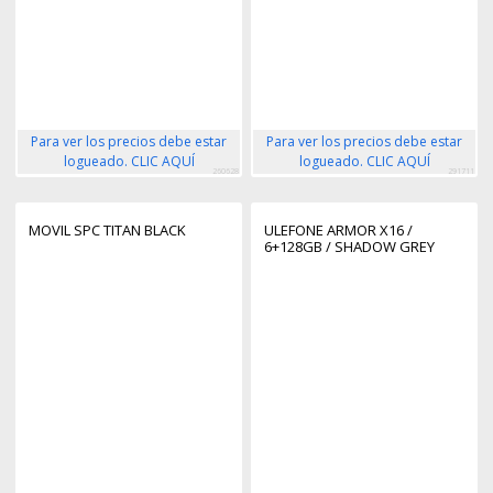
Para ver los precios debe estar
Para ver los precios debe estar
logueado. CLIC AQUÍ
logueado. CLIC AQUÍ
260628
291711
MOVIL SPC TITAN BLACK
ULEFONE ARMOR X16 /
6+128GB / SHADOW GREY