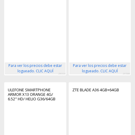
Para ver los precios debe estar
Para ver los precios debe estar
logueado. CLIC AQUÍ
logueado. CLIC AQUÍ
290536
297088
ULEFONE SMARTPHONE
ZTE BLADE A36 4GB+64GB
ARMOR X13 ORANGE 4G/
6.52" HD/ HELIO G36/64GB
ROM/6GB
RAM/8MP/6320MAH/IP68