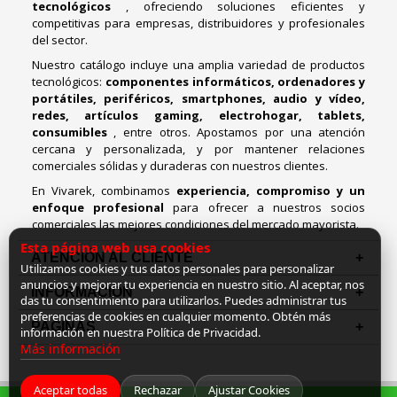
tecnológicos
, ofreciendo soluciones eficientes y
competitivas para empresas, distribuidores y profesionales
del sector.
Nuestro catálogo incluye una amplia variedad de productos
tecnológicos:
componentes informáticos, ordenadores y
portátiles, periféricos, smartphones, audio y vídeo,
redes, artículos gaming, electrohogar, tablets,
consumibles
, entre otros. Apostamos por una atención
cercana y personalizada, y por mantener relaciones
comerciales sólidas y duraderas con nuestros clientes.
En Vivarek, combinamos
experiencia, compromiso y un
enfoque profesional
para ofrecer a nuestros socios
comerciales las mejores condiciones del mercado mayorista.
Esta página web usa cookies
ATENCIÓN AL CLIENTE
Utilizamos cookies y tus datos personales para personalizar
anuncios y mejorar tu experiencia en nuestro sitio. Al aceptar, nos
INFORMACION
das tu consentimiento para utilizarlos. Puedes administrar tus
preferencias de cookies en cualquier momento. Obtén más
PAGINAS
información en nuestra Política de Privacidad.
Más información
Aceptar todas
Rechazar
Ajustar Cookies