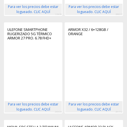
Para ver los precios debe estar
Para ver los precios debe estar
logueado. CLIC AQUÍ
logueado. CLIC AQUÍ
119618
399217
ULEFONE SMARTPHONE
ARMOR X32 / 6+128GB /
RUGERIZADO 5G TÉRMICO
ORANGE
ARMOR 27 PRO. 6.78 FHD+
120HZ. 12GB RAM. 256GB.
MTK DIMENSITY 6300 5G.
10600 MAH. NEGRO. ANDROID
14
Para ver los precios debe estar
Para ver los precios debe estar
logueado. CLIC AQUÍ
logueado. CLIC AQUÍ
260634
291712
MOVIL SPC STELLA 2 TITANIUM
ULEFONE ARMOR 33 BLACK