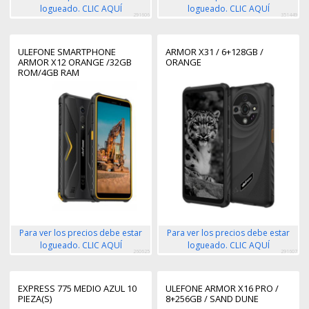
logueado. CLIC AQUÍ
logueado. CLIC AQUÍ
291606
351449
ULEFONE SMARTPHONE
ARMOR X31 / 6+128GB /
ARMOR X12 ORANGE /32GB
ORANGE
ROM/4GB RAM
Para ver los precios debe estar
Para ver los precios debe estar
logueado. CLIC AQUÍ
logueado. CLIC AQUÍ
260625
291607
EXPRESS 775 MEDIO AZUL 10
ULEFONE ARMOR X16 PRO /
PIEZA(S)
8+256GB / SAND DUNE