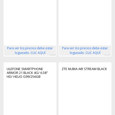
Para ver los precios debe estar
Para ver los precios debe estar
logueado. CLIC AQUÍ
logueado. CLIC AQUÍ
260639
292447
ULEFONE SMARTPHONE
ZTE NUBIA AIR STREAM BLACK
ARMOR 21 BLACK 4G/ 6.58"
HD/ HELIO G99/256GB
ROM/8GB
RAM/16MP/9600MAH/IP68