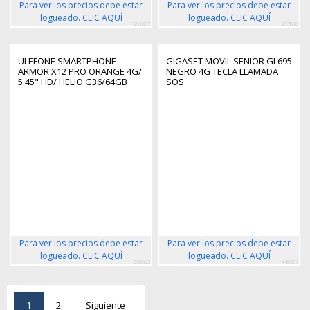
Para ver los precios debe estar
Para ver los precios debe estar
logueado. CLIC AQUÍ
logueado. CLIC AQUÍ
291007
297090
ULEFONE SMARTPHONE
GIGASET MOVIL SENIOR GL695
ARMOR X12 PRO ORANGE 4G/
NEGRO 4G TECLA LLAMADA
5.45" HD/ HELIO G36/64GB
SOS
ROM/4GB
RAM/8MP/4860MAH/IP68
Para ver los precios debe estar
Para ver los precios debe estar
logueado. CLIC AQUÍ
logueado. CLIC AQUÍ
260623
449587
1
2
Siguiente