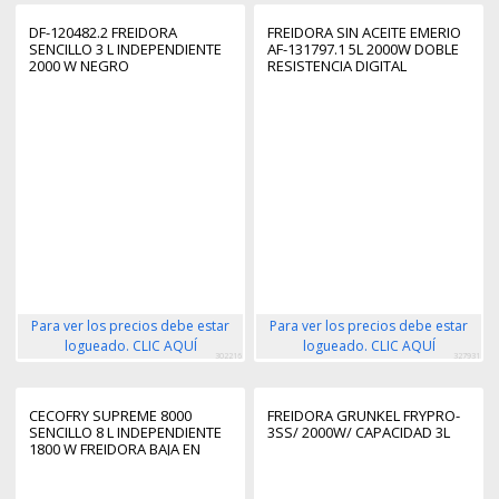
DF-120482.2 FREIDORA
FREIDORA SIN ACEITE EMERIO
SENCILLO 3 L INDEPENDIENTE
AF-131797.1 5L 2000W DOBLE
2000 W NEGRO
RESISTENCIA DIGITAL
Para ver los precios debe estar
Para ver los precios debe estar
logueado. CLIC AQUÍ
logueado. CLIC AQUÍ
302216
327931
CECOFRY SUPREME 8000
FREIDORA GRUNKEL FRYPRO-
SENCILLO 8 L INDEPENDIENTE
3SS/ 2000W/ CAPACIDAD 3L
1800 W FREIDORA BAJA EN
GRASA NEGRO, ACERO
INOXIDABLE