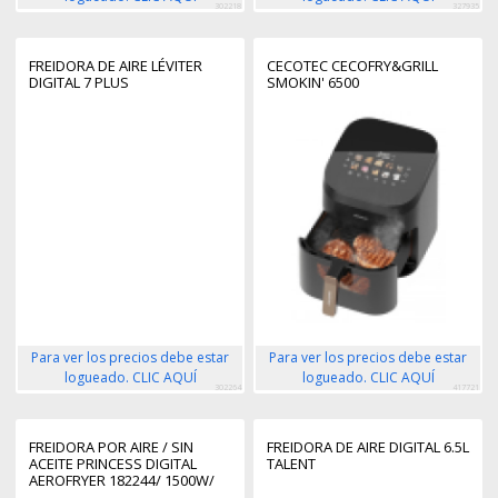
302218
327935
FREIDORA DE AIRE LÉVITER
CECOTEC CECOFRY&GRILL
DIGITAL 7 PLUS
SMOKIN' 6500
Para ver los precios debe estar
Para ver los precios debe estar
logueado. CLIC AQUÍ
logueado. CLIC AQUÍ
302264
417721
FREIDORA POR AIRE / SIN
FREIDORA DE AIRE DIGITAL 6.5L
ACEITE PRINCESS DIGITAL
TALENT
AEROFRYER 182244/ 1500W/
CAPACIDAD 6L