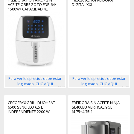
ACEITE ORBEGOZO FDR 64/
DIGITAL XXL
1500W/ CAPACIDAD 4L
Para ver los precios debe estar
Para ver los precios debe estar
logueado. CLIC AQUÍ
logueado. CLIC AQUÍ
159712
302282
CECOFRY&GRILL DUOHEAT
FREIDORA SIN ACEITE NINJA
6500 SENCILLO 6,5 L
SL400EU VERTICAL 9,5L
INDEPENDIENTE 2200 W
(4,75+4,75L)
FREIDORA DE AIRE CALIENTE
NEGRO