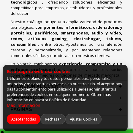
tecnológicos
, ofreciendo soluciones eficientes y
competitivas para empresas, distribuidores y profesionales
del sector.
Nuestro catálogo incluye una amplia variedad de productos
tecnológicos:
componentes informáticos, ordenadores y
portátiles, periféricos, smartphones, audio y vídeo,
redes, artículos gaming, electrohogar, tablets,
consumibles
, entre otros. Apostamos por una atención
cercana y personalizada, y por mantener relaciones
comerciales sólidas y duraderas con nuestros clientes.
En Vivarek, combinamos
experiencia, compromiso y un
enfoque profesional
para ofrecer a nuestros socios
Esta página web usa cookies
comerciales las mejores condiciones del mercado mayorista.
Utilizamos cookies y tus datos personales para personalizar
anuncios y mejorar tu experiencia en nuestro sitio. Al aceptar, nos
ATENCIÓN AL CLIENTE
das tu consentimiento para utilizarlos. Puedes administrar tus
preferencias de cookies en cualquier momento. Obtén más
INFORMACION
información en nuestra Política de Privacidad.
Más información
PAGINAS
Aceptar todas
Rechazar
Ajustar Cookies