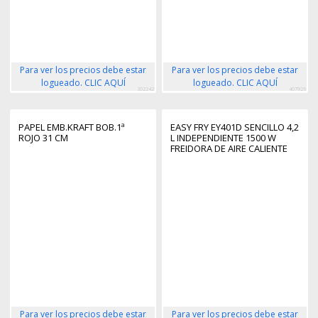
Para ver los precios debe estar
Para ver los precios debe estar
logueado. CLIC AQUÍ
logueado. CLIC AQUÍ
302242
407926
PAPEL EMB.KRAFT BOB.1ª
EASY FRY EY401D SENCILLO 4,2
ROJO 31 CM
L INDEPENDIENTE 1500 W
FREIDORA DE AIRE CALIENTE
NEGRO, ACERO INOXIDABLE
Para ver los precios debe estar
Para ver los precios debe estar