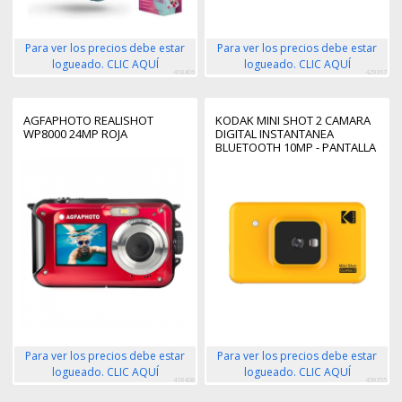
Para ver los precios debe estar
Para ver los precios debe estar
logueado. CLIC AQUÍ
logueado. CLIC AQUÍ
418406
429367
AGFAPHOTO REALISHOT
KODAK MINI SHOT 2 CAMARA
WP8000 24MP ROJA
DIGITAL INSTANTANEA
BLUETOOTH 10MP - PANTALLA
LCD 1.7" - FLASH INTEGRADO -
ESPEJO PARA SELFIES - COLOR
AMARILLO
Para ver los precios debe estar
Para ver los precios debe estar
logueado. CLIC AQUÍ
logueado. CLIC AQUÍ
418408
458355