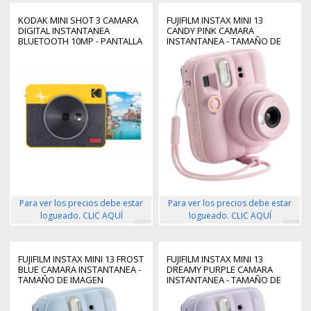
KODAK MINI SHOT 3 CAMARA
FUJIFILM INSTAX MINI 13
DIGITAL INSTANTANEA
CANDY PINK CAMARA
BLUETOOTH 10MP - PANTALLA
INSTANTANEA - TAMAÑO DE
LCD 1.7" - FLASH INTEGRADO -
IMAGEN 62X46MM - FLASH
ESPEJO PARA SELFIES - COLOR
AUTO - EXPOSICION
AMARILLO
AUTOMATICA - MINI ESPEJO
PARA SELFIES - MODO PRIMER
PLANO
Para ver los precios debe estar
Para ver los precios debe estar
logueado. CLIC AQUÍ
logueado. CLIC AQUÍ
463357
469208
FUJIFILM INSTAX MINI 13 FROST
FUJIFILM INSTAX MINI 13
BLUE CAMARA INSTANTANEA -
DREAMY PURPLE CAMARA
TAMAÑO DE IMAGEN
INSTANTANEA - TAMAÑO DE
62X46MM - FLASH AUTO -
IMAGEN 62X46MM - FLASH
EXPOSICION AUTOMATICA -
AUTO - EXPOSICION
MINI ESPEJO PARA SELFIES -
AUTOMATICA - MINI ESPEJO