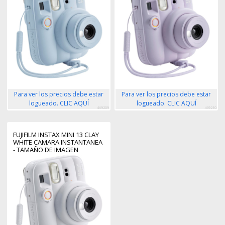
MODO PRIMER PLANO
PARA SELFIES - MODO PRIMER
PLANO
Para ver los precios debe estar
Para ver los precios debe estar
logueado. CLIC AQUÍ
logueado. CLIC AQUÍ
469209
469210
FUJIFILM INSTAX MINI 13 CLAY
WHITE CAMARA INSTANTANEA
- TAMAÑO DE IMAGEN
62X46MM - FLASH AUTO -
EXPOSICION AUTOMATICA -
MINI ESPEJO PARA SELFIES -
MODO PRIMER PLANO