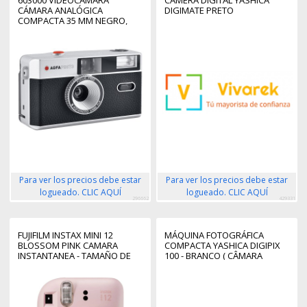
CÁMARA ANALÓGICA
DIGIMATE PRETO
COMPACTA 35 MM NEGRO,
PLATA
Para ver los precios debe estar
Para ver los precios debe estar
logueado. CLIC AQUÍ
logueado. CLIC AQUÍ
296662
429331
FUJIFILM INSTAX MINI 12
MÁQUINA FOTOGRÁFICA
BLOSSOM PINK CAMARA
COMPACTA YASHICA DIGIPIX
INSTANTANEA - TAMAÑO DE
100 - BRANCO ( CÂMARA
IMAGEN 62X46MM - FLASH
FOTOGRÁFICA DIGITAL ) -
AUTO - EXPOSICION
AUTOMATICA - MINI ESPEJO
PARA SELFIES - MODO PRIMER