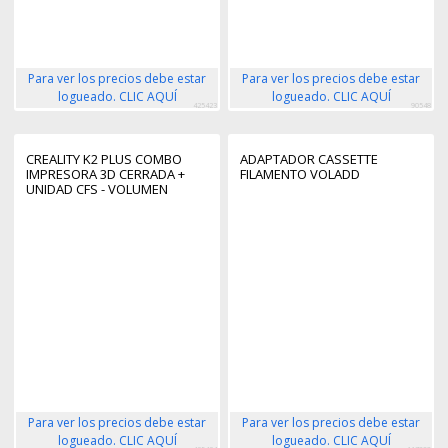
Para ver los precios debe estar
Para ver los precios debe estar
logueado. CLIC AQUÍ
logueado. CLIC AQUÍ
425423
90548
CREALITY K2 PLUS COMBO
ADAPTADOR CASSETTE
IMPRESORA 3D CERRADA +
FILAMENTO VOLADD
UNIDAD CFS - VOLUMEN
35X35X35CM - IMPRESION DE
ALTA VELOCIDAD DE 600MM/S
- CAMARAS IA DUALES -
ESTRUCTURA ROBUSTA
"MATRIX" - USB, ETHERNET,
WIFI
Para ver los precios debe estar
Para ver los precios debe estar
logueado. CLIC AQUÍ
logueado. CLIC AQUÍ