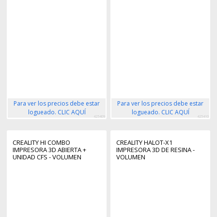
METALICO - RIEL LINEAL DE EJE
DOBLES - NIVELACION
X - INTERFAZ DE USUARIO
AUTOMATICA - VELOCIDAD
INTELIGENTE - VELOCIDAD
HASTA 250MM/S
HASTA 500MM/S
Para ver los precios debe estar
Para ver los precios debe estar
logueado. CLIC AQUÍ
logueado. CLIC AQUÍ
425409
425410
CREALITY HI COMBO
CREALITY HALOT-X1
IMPRESORA 3D ABIERTA +
IMPRESORA 3D DE RESINA -
UNIDAD CFS - VOLUMEN
VOLUMEN
26X26X30CM - CALIBRACIONES
21.168X11.837X20CM -
AUTOMATICAS - EXTRUSOR
VELOCIDAD HASTA 170MM/S -
MULTIFUNCIONAL - CUERPO
PANTALLA MONO LCD 16K -
METALICO - VELOCIDAD HASTA
WIFI, USB
500 MM/S - USB, WIFI