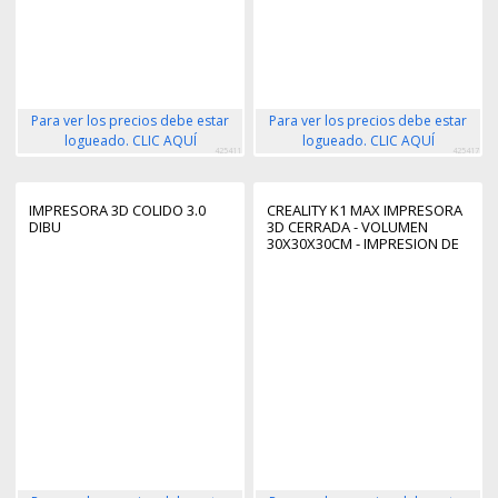
Para ver los precios debe estar
Para ver los precios debe estar
logueado. CLIC AQUÍ
logueado. CLIC AQUÍ
425411
425417
IMPRESORA 3D COLIDO 3.0
CREALITY K1 MAX IMPRESORA
DIBU
3D CERRADA - VOLUMEN
30X30X30CM - IMPRESION DE
ALTA VELOCIDAD DE 600MM/S
- LIDAR Y CAMARA
INTELIGENTE IA - FLUJO DE
32MM³/S Y ENFRIAMIENTO
DUAL - USB, ETHERNET, WIFI