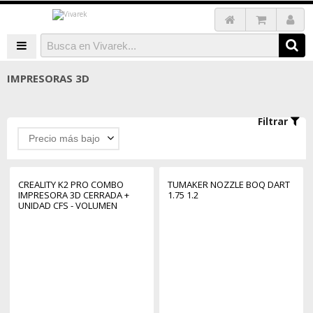
IMPRESORAS 3D
Filtrar
Precio más bajo
CREALITY K2 PRO COMBO
TUMAKER NOZZLE BOQ DART
IMPRESORA 3D CERRADA +
1.75 1.2
UNIDAD CFS - VOLUMEN
30X30X30CM - IMPRESION DE
ALTA VELOCIDAD DE 600MM/S
- DOBLE CAMARA CON IA -
USB, ETHERNET, WIFI