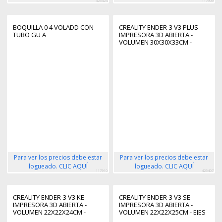
425424
117909
BOQUILLA 0 4 VOLADD CON
CREALITY ENDER-3 V3 PLUS
TUBO GU A
IMPRESORA 3D ABIERTA -
VOLUMEN 30X30X33CM -
DOBLE VENTILADOR - CUERPO
METALICO - VELOCIDAD HASTA
600MM/S
Para ver los precios debe estar
Para ver los precios debe estar
logueado. CLIC AQUÍ
logueado. CLIC AQUÍ
117910
425407
CREALITY ENDER-3 V3 KE
CREALITY ENDER-3 V3 SE
IMPRESORA 3D ABIERTA -
IMPRESORA 3D ABIERTA -
VOLUMEN 22X22X24CM -
VOLUMEN 22X22X25CM - EJES
DOBLE VENTILADOR - CUERPO
Y Y Z CON GUIAS LINEALES