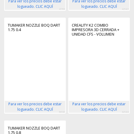
Para ver los precios debe estar
Para ver los precios debe estar
logueado. CLIC AQUÍ
logueado. CLIC AQUÍ
47709
425421
TUMAKER NOZZLE BOQ DART
CREALITY K2 COMBO
1.75 0.4
IMPRESORA 3D CERRADA +
UNIDAD CFS - VOLUMEN
26X26X26CM - IMPRESION DE
ALTA VELOCIDAD DE HASTA
600MM/S - DOBLE CAMARA IA -
USB, WIFI
Para ver los precios debe estar
Para ver los precios debe estar
logueado. CLIC AQUÍ
logueado. CLIC AQUÍ
90545
425422
TUMAKER NOZZLE BOQ DART
1.75 0.8