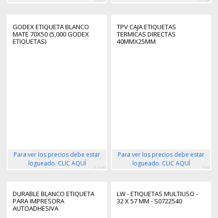
315027
161269
GODEX ETIQUETA BLANCO
TPV CAJA ETIQUETAS
MATE 70X50 (5,000 GODEX
TERMICAS DIRECTAS
ETIQUETAS)
40MMX25MM
Para ver los precios debe estar
Para ver los precios debe estar
logueado. CLIC AQUÍ
logueado. CLIC AQUÍ
315040
7030
DURABLE BLANCO ETIQUETA
LW - ETIQUETAS MULTIUSO -
PARA IMPRESORA
32 X 57 MM - S0722540
AUTOADHESIVA