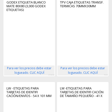
GODEX ETIQUETA BLANCO
TPV CAJA ETIQUETAS TRANSF.
MATE 80X80 (3,000 GODEX
TERMICAS 70MMX30MM
ETIQUETAS)
Para ver los precios debe estar
Para ver los precios debe estar
logueado. CLIC AQUÍ
logueado. CLIC AQUÍ
315043
7033
LW - ETIQUETAS PARA
LW -ETIQUETAS PARA
TARJETAS DE IDENTIFI
TARJETAS DE IDENTIFI CACIÓN
CACIÓN/ENVÍOS - 54 X 101 MM
DE TAMAÑO PEQUEÑO - 41 X
- S0722420
89 MM - S0722560