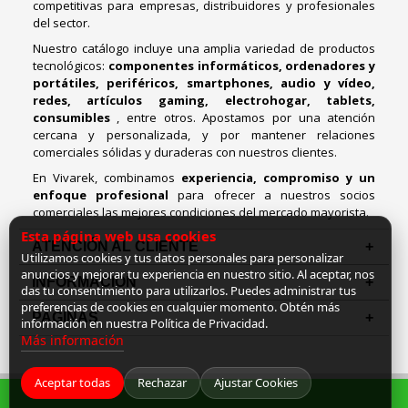
competitivas para empresas, distribuidores y profesionales
del sector.
Nuestro catálogo incluye una amplia variedad de productos
tecnológicos:
componentes informáticos, ordenadores y
portátiles, periféricos, smartphones, audio y vídeo,
redes, artículos gaming, electrohogar, tablets,
consumibles
, entre otros. Apostamos por una atención
cercana y personalizada, y por mantener relaciones
comerciales sólidas y duraderas con nuestros clientes.
En Vivarek, combinamos
experiencia, compromiso y un
enfoque profesional
para ofrecer a nuestros socios
comerciales las mejores condiciones del mercado mayorista.
Esta página web usa cookies
ATENCIÓN AL CLIENTE
Utilizamos cookies y tus datos personales para personalizar
anuncios y mejorar tu experiencia en nuestro sitio. Al aceptar, nos
INFORMACION
das tu consentimiento para utilizarlos. Puedes administrar tus
preferencias de cookies en cualquier momento. Obtén más
PAGINAS
información en nuestra Política de Privacidad.
Más información
Aceptar todas
Rechazar
Ajustar Cookies