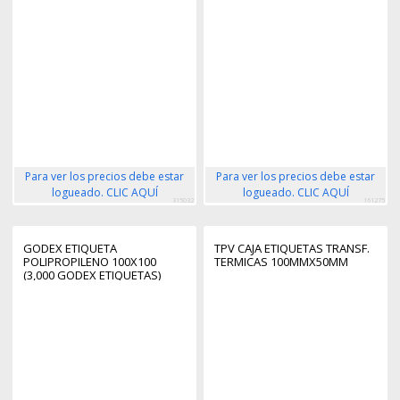
Para ver los precios debe estar
Para ver los precios debe estar
logueado. CLIC AQUÍ
logueado. CLIC AQUÍ
315032
161275
GODEX ETIQUETA
TPV CAJA ETIQUETAS TRANSF.
POLIPROPILENO 100X100
TERMICAS 100MMX50MM
(3,000 GODEX ETIQUETAS)