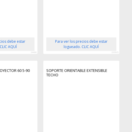
ecios debe estar
Para ver los precios debe estar
 CLIC AQUÍ
logueado. CLIC AQUÍ
24460
226925
OYECTOR 60 5-90
SOPORTE ORIENTABLE EXTENSIBLE
TECHO