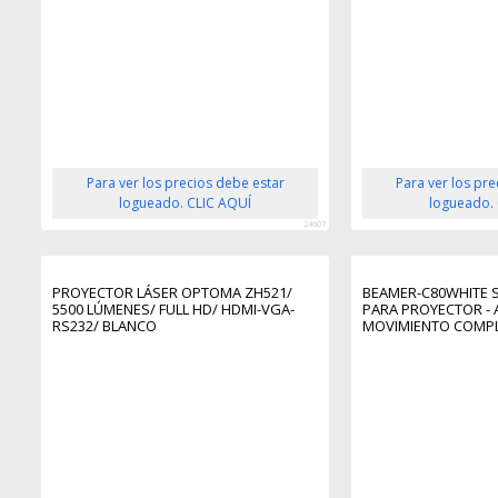
Para ver los precios debe estar
Para ver los pr
logueado. CLIC AQUÍ
logueado.
24607
PROYECTOR LÁSER OPTOMA ZH521/
BEAMER-C80WHITE 
5500 LÚMENES/ FULL HD/ HDMI-VGA-
PARA PROYECTOR - A
RS232/ BLANCO
MOVIMIENTO COMP