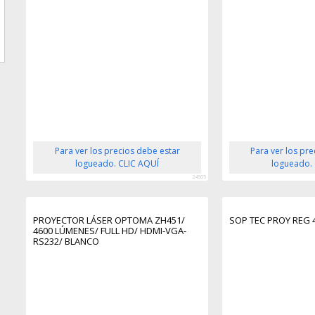
Para ver los precios debe estar
Para ver los pr
logueado. CLIC AQUÍ
logueado.
24605
PROYECTOR LÁSER OPTOMA ZH451/
SOP TEC PROY REG 4
4600 LÚMENES/ FULL HD/ HDMI-VGA-
RS232/ BLANCO