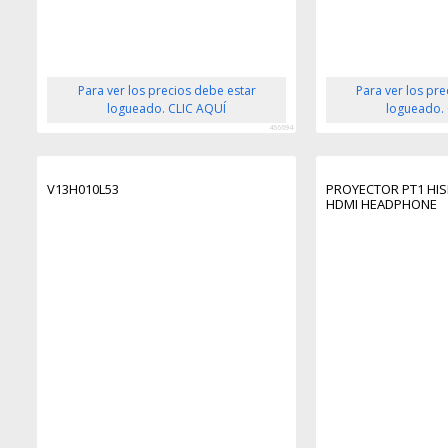
Para ver los precios debe estar
Para ver los pr
logueado. CLIC AQUÍ
logueado.
466694
V13H010L53
PROYECTOR PT1 HI
HDMI HEADPHONE