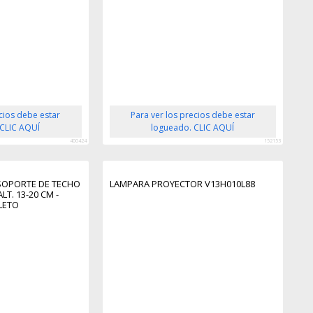
ecios debe estar
Para ver los precios debe estar
 CLIC AQUÍ
logueado. CLIC AQUÍ
400424
152153
SOPORTE DE TECHO
LAMPARA PROYECTOR V13H010L88
LT. 13-20 CM -
LETO