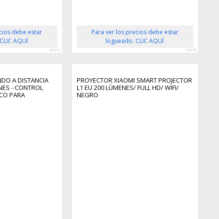
ecios debe estar
Para ver los precios debe estar
 CLIC AQUÍ
logueado. CLIC AQUÍ
405602
158978
DO A DISTANCIA
PROYECTOR XIAOMI SMART PROJECTOR
NES - CONTROL
L1 EU 200 LÚMENES/ FULL HD/ WIFI/
CO PARA
NEGRO
27 METROS DE