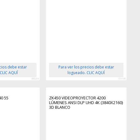
ecios debe estar
Para ver los precios debe estar
 CLIC AQUÍ
logueado. CLIC AQUÍ
395254
151130
0 55
ZK450 VIDEOPROYECTOR 4200
LÚMENES ANSI DLP UHD 4K (3840X2160)
3D BLANCO