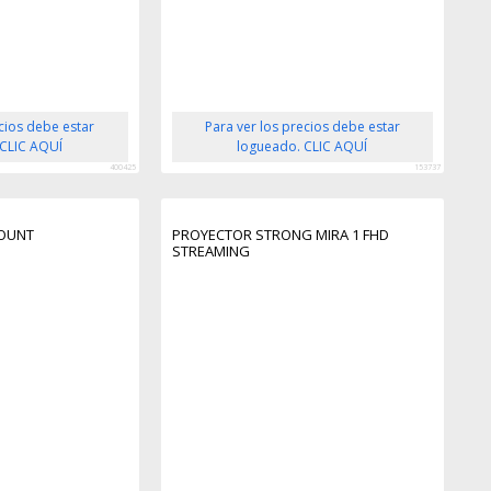
ecios debe estar
Para ver los precios debe estar
 CLIC AQUÍ
logueado. CLIC AQUÍ
400425
153737
MOUNT
PROYECTOR STRONG MIRA 1 FHD
STREAMING