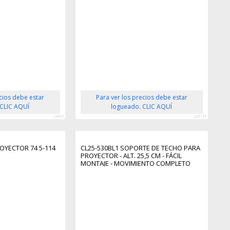
ecios debe estar
Para ver los precios debe estar
 CLIC AQUÍ
logueado. CLIC AQUÍ
24416
225131
OYECTOR 74 5-114
CL25-530BL1 SOPORTE DE TECHO PARA
PROYECTOR - ALT. 25,5 CM - FÁCIL
MONTAJE - MOVIMIENTO COMPLETO