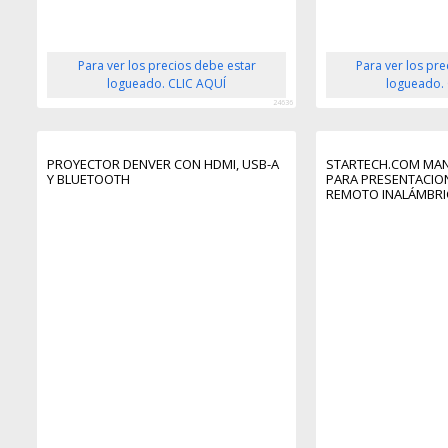
Para ver los precios debe estar
Para ver los pr
logueado. CLIC AQUÍ
logueado.
24636
PROYECTOR DENVER CON HDMI, USB-A
STARTECH.COM MAN
Y BLUETOOTH
PARA PRESENTACIO
REMOTO INALÁMBRI
PRESENTACIONES - 
ALCANCE