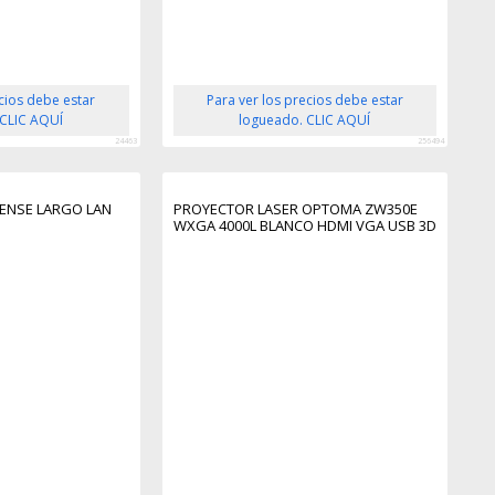
ecios debe estar
Para ver los precios debe estar
 CLIC AQUÍ
logueado. CLIC AQUÍ
24463
256494
SENSE LARGO LAN
PROYECTOR LASER OPTOMA ZW350E
WXGA 4000L BLANCO HDMI VGA USB 3D