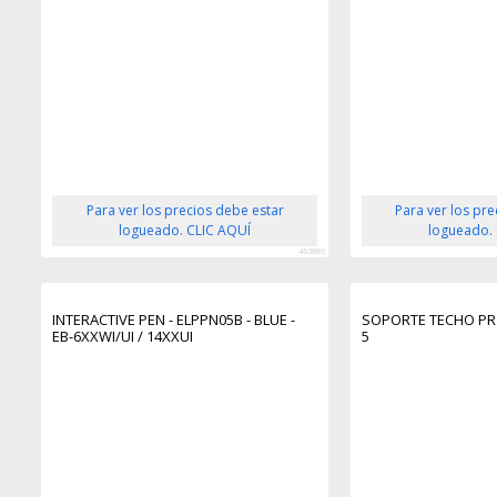
Para ver los precios debe estar
Para ver los pr
logueado. CLIC AQUÍ
logueado.
463886
INTERACTIVE PEN - ELPPN05B - BLUE -
SOPORTE TECHO PR
EB-6XXWI/UI / 14XXUI
5