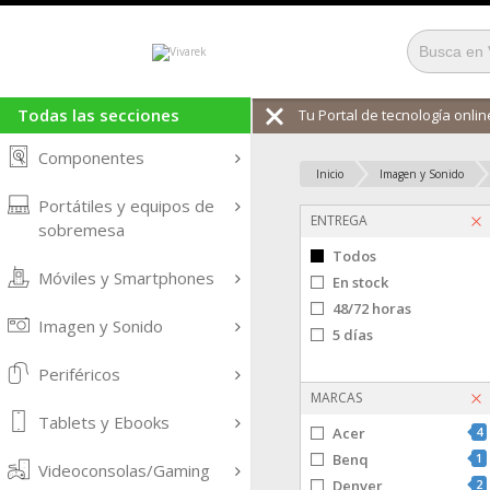
Todas las secciones
Tu Portal de tecnología online
Componentes
Inicio
Imagen y Sonido
Portátiles y equipos de
ENTREGA
sobremesa
Todos
Móviles y Smartphones
En stock
48/72 horas
Imagen y Sonido
5 días
Periféricos
MARCAS
Tablets y Ebooks
Acer
4
Benq
1
Videoconsolas/Gaming
Denver
2