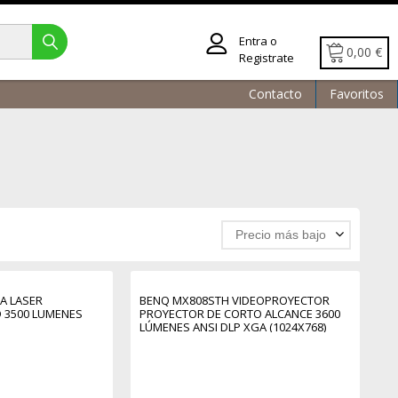
Entra o
0,00 €
Registrate
Contacto
Favoritos
Precio más bajo
A LASER
BENQ MX808STH VIDEOPROYECTOR
 3500 LUMENES
PROYECTOR DE CORTO ALCANCE 3600
LÚMENES ANSI DLP XGA (1024X768)
BLANCO