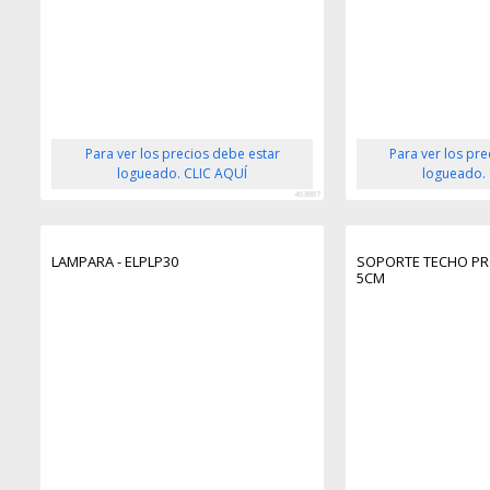
Para ver los precios debe estar
Para ver los pr
logueado. CLIC AQUÍ
logueado.
463887
LAMPARA - ELPLP30
SOPORTE TECHO PR
5CM