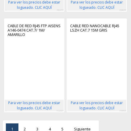
Para ver los precios debe estar
Para ver los precios debe estar
logueado. CLIC AQUÍ
logueado. CLIC AQUÍ
100377
109857
CABLE DE RED RJ45 FTP AISENS
CABLE RED NANOCABLE RJ45
A146-0474 CAT.7/ 1M/
LSZH CAT.7 15M GRIS
AMARILLO
Para ver los precios debe estar
Para ver los precios debe estar
logueado. CLIC AQUÍ
logueado. CLIC AQUÍ
112427
116963
1
2
3
4
5
Siguiente