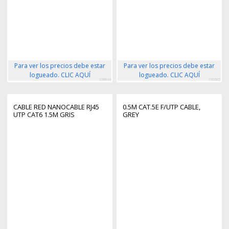
Para ver los precios debe estar
Para ver los precios debe estar
logueado. CLIC AQUÍ
logueado. CLIC AQUÍ
109843
110685
CABLE RED NANOCABLE RJ45
0.5M CAT.5E F/UTP CABLE,
UTP CAT6 1.5M GRIS
GREY