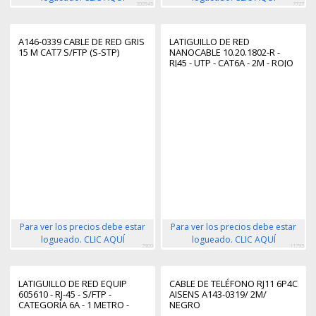
300945
7727
A146-0339 CABLE DE RED GRIS
LATIGUILLO DE RED
15 M CAT7 S/FTP (S-STP)
NANOCABLE 10.20.1802-R -
RJ45 - UTP - CAT6A - 2M - ROJO
Para ver los precios debe estar
Para ver los precios debe estar
logueado. CLIC AQUÍ
logueado. CLIC AQUÍ
7900
11795
LATIGUILLO DE RED EQUIP
CABLE DE TELÉFONO RJ11 6P4C
605610 - RJ-45 - S/FTP -
AISENS A143-0319/ 2M/
CATEGORÍA 6A - 1 METRO -
NEGRO
COLOR BLANCO