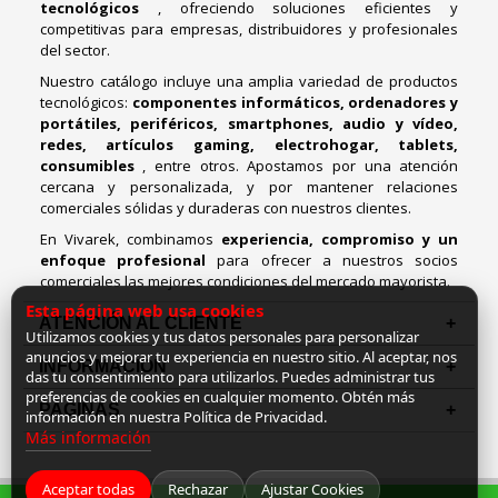
tecnológicos
, ofreciendo soluciones eficientes y
competitivas para empresas, distribuidores y profesionales
del sector.
Nuestro catálogo incluye una amplia variedad de productos
tecnológicos:
componentes informáticos, ordenadores y
portátiles, periféricos, smartphones, audio y vídeo,
redes, artículos gaming, electrohogar, tablets,
consumibles
, entre otros. Apostamos por una atención
cercana y personalizada, y por mantener relaciones
comerciales sólidas y duraderas con nuestros clientes.
En Vivarek, combinamos
experiencia, compromiso y un
enfoque profesional
para ofrecer a nuestros socios
comerciales las mejores condiciones del mercado mayorista.
Esta página web usa cookies
ATENCIÓN AL CLIENTE
Utilizamos cookies y tus datos personales para personalizar
anuncios y mejorar tu experiencia en nuestro sitio. Al aceptar, nos
INFORMACION
das tu consentimiento para utilizarlos. Puedes administrar tus
preferencias de cookies en cualquier momento. Obtén más
PAGINAS
información en nuestra Política de Privacidad.
Más información
Aceptar todas
Rechazar
Ajustar Cookies