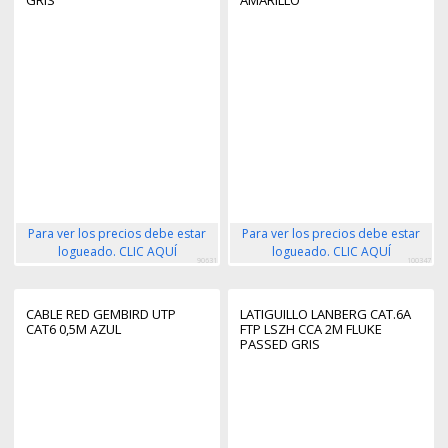
GRIS
AMARILLO
Para ver los precios debe estar
Para ver los precios debe estar
logueado. CLIC AQUÍ
logueado. CLIC AQUÍ
90631
100347
CABLE RED GEMBIRD UTP
LATIGUILLO LANBERG CAT.6A
CAT6 0,5M AZUL
FTP LSZH CCA 2M FLUKE
PASSED GRIS