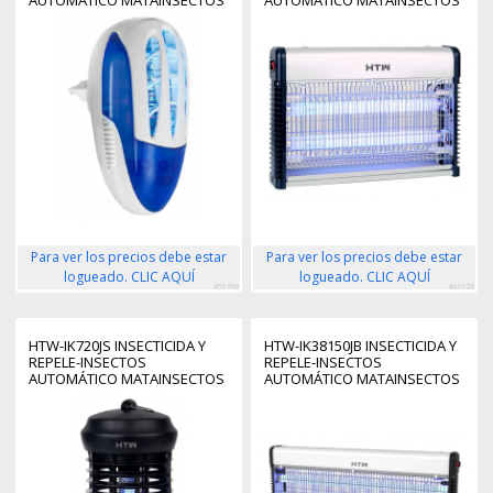
AUTOMÁTICO MATAINSECTOS
AUTOMÁTICO MATAINSECTOS
APTO PARA USO EN INTERIOR
APTO PARA USO EN INTERIOR
BLANCO, AZUL
NEGRO, GRIS
Para ver los precios debe estar
Para ver los precios debe estar
logueado. CLIC AQUÍ
logueado. CLIC AQUÍ
469788
466629
HTW-IK720JS INSECTICIDA Y
HTW-IK38150JB INSECTICIDA Y
REPELE-INSECTOS
REPELE-INSECTOS
AUTOMÁTICO MATAINSECTOS
AUTOMÁTICO MATAINSECTOS
APTO PARA USO EN INTERIOR
APTO PARA USO EN INTERIOR
NEGRO
NEGRO, GRIS