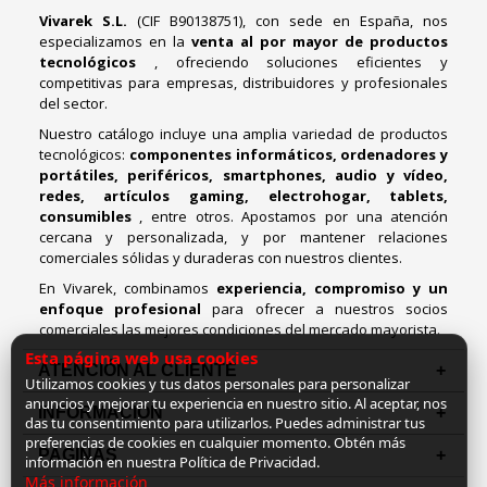
Vivarek S.L.
(CIF B90138751), con sede en España, nos
especializamos en la
venta al por mayor de productos
tecnológicos
, ofreciendo soluciones eficientes y
competitivas para empresas, distribuidores y profesionales
del sector.
Nuestro catálogo incluye una amplia variedad de productos
tecnológicos:
componentes informáticos, ordenadores y
portátiles, periféricos, smartphones, audio y vídeo,
redes, artículos gaming, electrohogar, tablets,
consumibles
, entre otros. Apostamos por una atención
cercana y personalizada, y por mantener relaciones
comerciales sólidas y duraderas con nuestros clientes.
En Vivarek, combinamos
experiencia, compromiso y un
enfoque profesional
para ofrecer a nuestros socios
comerciales las mejores condiciones del mercado mayorista.
Esta página web usa cookies
ATENCIÓN AL CLIENTE
Utilizamos cookies y tus datos personales para personalizar
anuncios y mejorar tu experiencia en nuestro sitio. Al aceptar, nos
INFORMACION
das tu consentimiento para utilizarlos. Puedes administrar tus
preferencias de cookies en cualquier momento. Obtén más
PAGINAS
información en nuestra Política de Privacidad.
Más información