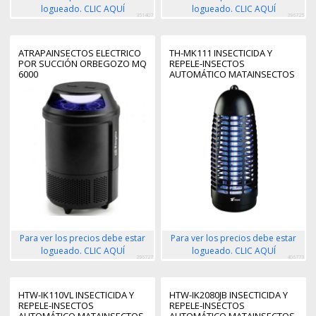
logueado. CLIC AQUÍ
logueado. CLIC AQUÍ
351407
396725
ATRAPAINSECTOS ELECTRICO
TH-MK111 INSECTICIDA Y
POR SUCCIÓN ORBEGOZO MQ
REPELE-INSECTOS
6000
AUTOMÁTICO MATAINSECTOS
APTO PARA USO EN INTERIOR
NEGRO
Para ver los precios debe estar
Para ver los precios debe estar
logueado. CLIC AQUÍ
logueado. CLIC AQUÍ
396727
406773
HTW-IK110VL INSECTICIDA Y
HTW-IK2080JB INSECTICIDA Y
REPELE-INSECTOS
REPELE-INSECTOS