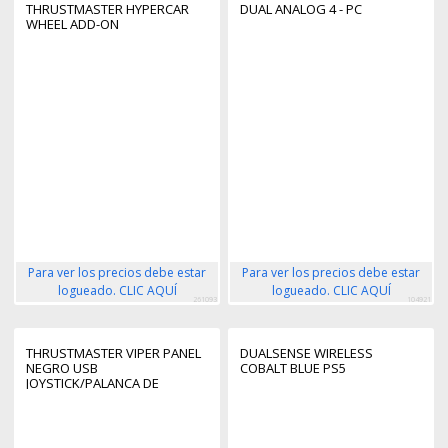
THRUSTMASTER HYPERCAR
DUAL ANALOG 4 - PC
WHEEL ADD-ON
Para ver los precios debe estar
Para ver los precios debe estar
logueado. CLIC AQUÍ
logueado. CLIC AQUÍ
261093
104921
THRUSTMASTER VIPER PANEL
DUALSENSE WIRELESS
NEGRO USB
COBALT BLUE PS5
JOYSTICK/PALANCA DE
CONTROL LATERAL +
CUADRANTE DE ACELERACIÓN
PC