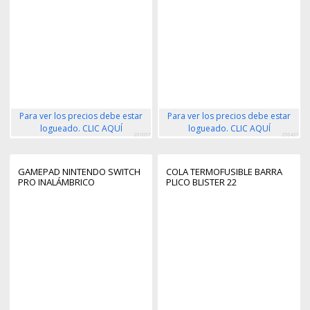
Para ver los precios debe estar
Para ver los precios debe estar
logueado. CLIC AQUÍ
logueado. CLIC AQUÍ
261057
356437
GAMEPAD NINTENDO SWITCH
COLA TERMOFUSIBLE BARRA
PRO INALÁMBRICO
PLICO BLISTER 22