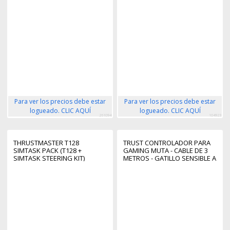
Para ver los precios debe estar
Para ver los precios debe estar
logueado. CLIC AQUÍ
logueado. CLIC AQUÍ
261094
104923
THRUSTMASTER T128
TRUST CONTROLADOR PARA
SIMTASK PACK (T128 +
GAMING MUTA - CABLE DE 3
SIMTASK STEERING KIT)
METROS - GATILLO SENSIBLE A
LA PRESION -
PERSONALIZABLE - 15
BOTONES - PALANCA
ANALOGICA