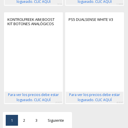
logueado. CLIC AQUÍ
logueado. CLIC AQUÍ
9164
112830
KONTROLFREEK AIM BOOST
PS5 DUALSENSE WHITE V3
KIT BOTONES ANALÓGICOS
Para ver los precios debe estar
Para ver los precios debe estar
logueado. CLIC AQUÍ
logueado. CLIC AQUÍ
261077
463047
1
2
3
Siguiente