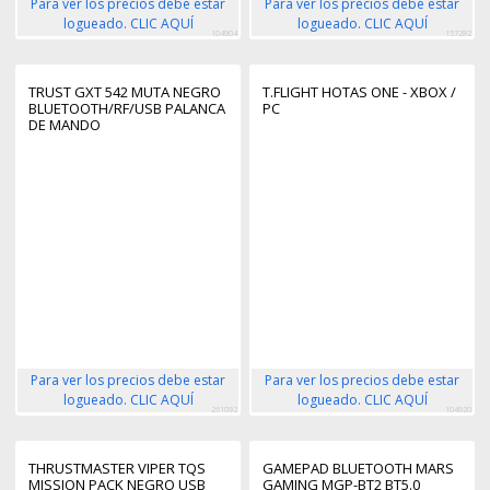
Para ver los precios debe estar
Para ver los precios debe estar
logueado. CLIC AQUÍ
logueado. CLIC AQUÍ
104904
157282
TRUST GXT 542 MUTA NEGRO
T.FLIGHT HOTAS ONE - XBOX /
BLUETOOTH/RF/USB PALANCA
PC
DE MANDO
ANALÓGICO/DIGITAL
ANDROID, NINTENDO SWITCH,
PC, PC TABLETA, IOS
Para ver los precios debe estar
Para ver los precios debe estar
logueado. CLIC AQUÍ
logueado. CLIC AQUÍ
261092
104920
THRUSTMASTER VIPER TQS
GAMEPAD BLUETOOTH MARS
MISSION PACK NEGRO USB
GAMING MGP-BT2 BT5.0