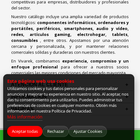
competitivas para empresas, distribuidores y profesionales
del sector.
Nuestro catálogo incluye una amplia variedad de productos
tecnológicos:
componentes informáticos, ordenadores y
portátiles, periféricos, smartphones, audio y vídeo,
redes, artículos gaming, electrohogar, tablets,
consumibles
, entre otros. Apostamos por una atención
cercana y personalizada, y por mantener relaciones
comerciales sólidas y duraderas con nuestros clientes.
En Vivarek, combinamos
experiencia, compromiso y un
enfoque profesional
para ofrecer a nuestros socios
comerciales las mejores condiciones del mercado mayorista.
Esta página web usa cookies
ATENCIÓN AL CLIENTE
Utilizamos cookies y tus datos personales para personalizar
anuncios y mejorar tu experiencia en nuestro sitio. Al aceptar, nos
INFORMACION
das tu consentimiento para utilizarlos. Puedes administrar tus
preferencias de cookies en cualquier momento. Obtén más
PAGINAS
información en nuestra Política de Privacidad.
Más información
Aceptar todas
Rechazar
Ajustar Cookies