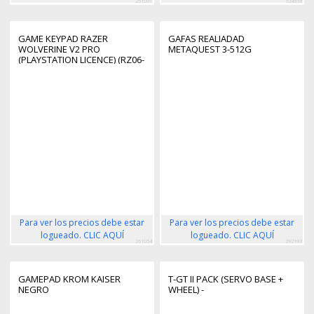
261091
104918
GAME KEYPAD RAZER
GAFAS REALIADAD
WOLVERINE V2 PRO
METAQUEST 3-512G
(PLAYSTATION LICENCE) (RZ06-
04710100-R3G1)
Para ver los precios debe estar
Para ver los precios debe estar
logueado. CLIC AQUÍ
logueado. CLIC AQUÍ
261054
292193
GAMEPAD KROM KAISER
T-GT II PACK (SERVO BASE +
NEGRO
WHEEL) -