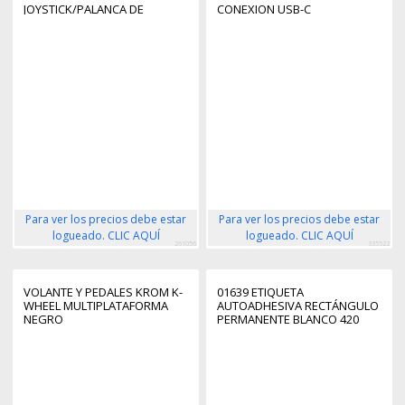
JOYSTICK/PALANCA DE
CONEXION USB-C
CONTROL LATERAL +
MULTIPLATAFORMA
CUADRANTE DE ACELERACIÓN
GIROSCOPICO 10 BOTONES
PC
Para ver los precios debe estar
Para ver los precios debe estar
logueado. CLIC AQUÍ
logueado. CLIC AQUÍ
261056
335522
VOLANTE Y PEDALES KROM K-
01639 ETIQUETA
WHEEL MULTIPLATAFORMA
AUTOADHESIVA RECTÁNGULO
NEGRO
PERMANENTE BLANCO 420
PIEZA(S)