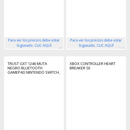
Para ver los precios debe estar
Para ver los precios debe estar
logueado. CLIC AQUÍ
logueado. CLIC AQUÍ
4843
112058
TRUST GXT 1246 MUTA
XBOX CONTROLLER HEART
NEGRO BLUETOOTH
BREAKER SE
GAMEPAD NINTENDO SWITCH,
NINTENDO SWITCH LITE