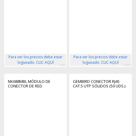
Para ver los precios debe estar
Para ver los precios debe estar
logueado. CLIC AQUÍ
logueado. CLIC AQUÍ
112402
462316
NK688MBL MÓDULO DE
GEMBIRD CONECTOR RJ45
CONECTOR DE RED
CAT.5 UTP SÓLIDOS (50 UDS.)