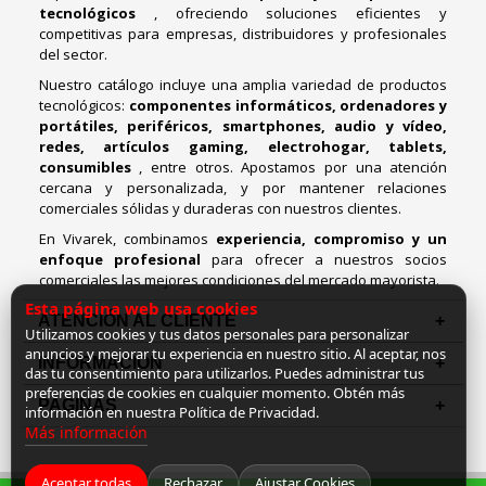
tecnológicos
, ofreciendo soluciones eficientes y
competitivas para empresas, distribuidores y profesionales
del sector.
Nuestro catálogo incluye una amplia variedad de productos
tecnológicos:
componentes informáticos, ordenadores y
portátiles, periféricos, smartphones, audio y vídeo,
redes, artículos gaming, electrohogar, tablets,
consumibles
, entre otros. Apostamos por una atención
cercana y personalizada, y por mantener relaciones
comerciales sólidas y duraderas con nuestros clientes.
En Vivarek, combinamos
experiencia, compromiso y un
enfoque profesional
para ofrecer a nuestros socios
comerciales las mejores condiciones del mercado mayorista.
Esta página web usa cookies
ATENCIÓN AL CLIENTE
Utilizamos cookies y tus datos personales para personalizar
anuncios y mejorar tu experiencia en nuestro sitio. Al aceptar, nos
INFORMACION
das tu consentimiento para utilizarlos. Puedes administrar tus
preferencias de cookies en cualquier momento. Obtén más
PAGINAS
información en nuestra Política de Privacidad.
Más información
Aceptar todas
Rechazar
Ajustar Cookies