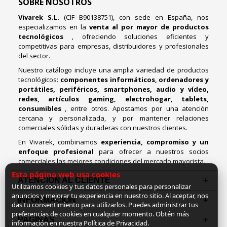
SOBRE NOSOTROS
Vivarek S.L.
(CIF B90138751), con sede en España, nos
especializamos en la
venta al por mayor de productos
tecnológicos
, ofreciendo soluciones eficientes y
competitivas para empresas, distribuidores y profesionales
del sector.
Nuestro catálogo incluye una amplia variedad de productos
tecnológicos:
componentes informáticos, ordenadores y
portátiles, periféricos, smartphones, audio y vídeo,
redes, artículos gaming, electrohogar, tablets,
consumibles
, entre otros. Apostamos por una atención
cercana y personalizada, y por mantener relaciones
comerciales sólidas y duraderas con nuestros clientes.
En Vivarek, combinamos
experiencia, compromiso y un
enfoque profesional
para ofrecer a nuestros socios
comerciales las mejores condiciones del mercado mayorista.
Esta página web usa cookies
ATENCIÓN AL CLIENTE
Utilizamos cookies y tus datos personales para personalizar
anuncios y mejorar tu experiencia en nuestro sitio. Al aceptar, nos
INFORMACION
das tu consentimiento para utilizarlos. Puedes administrar tus
preferencias de cookies en cualquier momento. Obtén más
PAGINAS
información en nuestra Política de Privacidad.