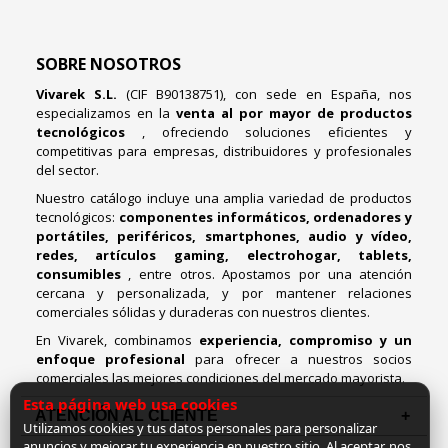
SOBRE NOSOTROS
Vivarek S.L.
(CIF B90138751), con sede en España, nos
especializamos en la
venta al por mayor de productos
tecnológicos
, ofreciendo soluciones eficientes y
competitivas para empresas, distribuidores y profesionales
del sector.
Nuestro catálogo incluye una amplia variedad de productos
tecnológicos:
componentes informáticos, ordenadores y
portátiles, periféricos, smartphones, audio y vídeo,
redes, artículos gaming, electrohogar, tablets,
consumibles
, entre otros. Apostamos por una atención
cercana y personalizada, y por mantener relaciones
comerciales sólidas y duraderas con nuestros clientes.
En Vivarek, combinamos
experiencia, compromiso y un
enfoque profesional
para ofrecer a nuestros socios
comerciales las mejores condiciones del mercado mayorista.
Esta página web usa cookies
ATENCIÓN AL CLIENTE
Utilizamos cookies y tus datos personales para personalizar
anuncios y mejorar tu experiencia en nuestro sitio. Al aceptar, nos