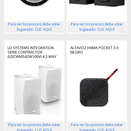
Para ver los precios debe estar
Para ver los precios debe estar
logueado. CLIC AQUÍ
logueado. CLIC AQUÍ
122672
227994
LD SYSTEMS INTEGRATION
ALTAVOZ HAMA POCKET 3.0
SERIE CONTRACTOR
NEGRO
(LDCWMS42W100V) 4 2-WAY
WALL MOUNT SPEAKER 100 V
WHITE (PAIR) WARRANTY 2
YEARS (PU4)
Para ver los precios debe estar
Para ver los precios debe estar
logueado. CLIC AQUÍ
logueado. CLIC AQUÍ