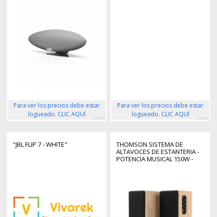
Para ver los precios debe estar
Para ver los precios debe estar
logueado. CLIC AQUÍ
logueado. CLIC AQUÍ
345189
355662
"JBL FLIP 7 - WHITE"
THOMSON SISTEMA DE
ALTAVOCES DE ESTANTERIA -
POTENCIA MUSICAL 150W -
BLUETOOTH - ENTRADA
OPTICA, USB, RCA - MANDO A
DISTANCIA - ACABADO
MADERA Y NEGRO