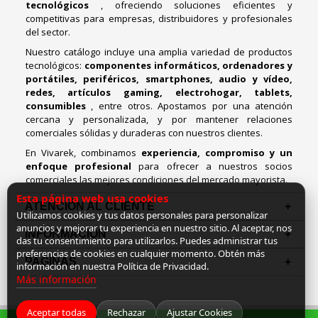
tecnológicos
, ofreciendo soluciones eficientes y
competitivas para empresas, distribuidores y profesionales
del sector.
Nuestro catálogo incluye una amplia variedad de productos
tecnológicos:
componentes informáticos, ordenadores y
portátiles, periféricos, smartphones, audio y vídeo,
redes, artículos gaming, electrohogar, tablets,
consumibles
, entre otros. Apostamos por una atención
cercana y personalizada, y por mantener relaciones
comerciales sólidas y duraderas con nuestros clientes.
En Vivarek, combinamos
experiencia, compromiso y un
enfoque profesional
para ofrecer a nuestros socios
comerciales las mejores condiciones del mercado mayorista.
Esta página web usa cookies
ATENCIÓN AL CLIENTE
Utilizamos cookies y tus datos personales para personalizar
anuncios y mejorar tu experiencia en nuestro sitio. Al aceptar, nos
INFORMACION
das tu consentimiento para utilizarlos. Puedes administrar tus
preferencias de cookies en cualquier momento. Obtén más
PAGINAS
información en nuestra Política de Privacidad.
Más información
Aceptar todas
Rechazar
Ajustar Cookies