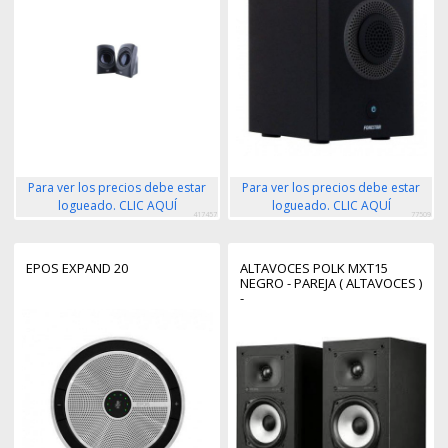
Para ver los precios debe estar
Para ver los precios debe estar
logueado. CLIC AQUÍ
logueado. CLIC AQUÍ
417457
77509
EPOS EXPAND 20
ALTAVOCES POLK MXT15
NEGRO - PAREJA ( ALTAVOCES )
-