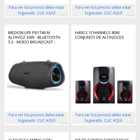
Para ver los precios debe estar
Para ver los precios debe estar
logueado. CLIC AQUÍ
logueado. CLIC AQUÍ
397177
414527
MEDION LIFE P61746 M
H400 2.1CHANNELS 80W
ALTAVOZ 30W - BLUETOOTH
CONJUNTO DE ALTAVOCES
5.3 - MODO BROADCAST -
RESISTENTE AL AGUA - HASTA
42 HORAS DE AUTONOMIA -
ILUMINACION RGB - COLOR
ANTRACITA
Para ver los precios debe estar
Para ver los precios debe estar
logueado. CLIC AQUÍ
logueado. CLIC AQUÍ
424118
15427
ALTAVOZ GAMING CON
KIT DE SONIDO FONESTAR KS-