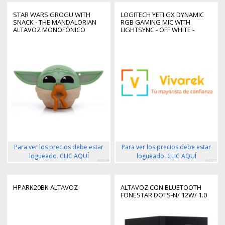
STAR WARS GROGU WITH
LOGITECH YETI GX DYNAMIC
SNACK - THE MANDALORIAN
RGB GAMING MIC WITH
ALTAVOZ MONOFÓNICO
LIGHTSYNC - OFF WHITE -
PORTÁTIL MULTICOLOR
EMEA28-935
Para ver los precios debe estar
Para ver los precios debe estar
logueado. CLIC AQUÍ
logueado. CLIC AQUÍ
393649
402377
HPARK20BK ALTAVOZ
ALTAVOZ CON BLUETOOTH
FONESTAR DOTS-N/ 12W/ 1.0