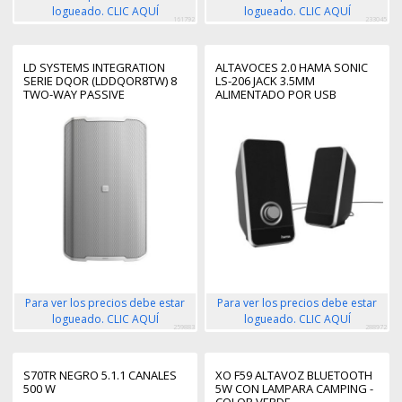
logueado. CLIC AQUÍ
logueado. CLIC AQUÍ
161792
233045
LD SYSTEMS INTEGRATION
ALTAVOCES 2.0 HAMA SONIC
SERIE DQOR (LDDQOR8TW) 8
LS-206 JACK 3.5MM
TWO-WAY PASSIVE
ALIMENTADO POR USB
INDOOR/OUTDOOR
CONTROL DE VOLUMEN
INSTALLATION LOUDSPEAKER
COLOR NEGRO
16 OHM, 70/100 V, WHITE
WARRANTY 5 YEARS (PU2)
Para ver los precios debe estar
Para ver los precios debe estar
logueado. CLIC AQUÍ
logueado. CLIC AQUÍ
259883
288972
S70TR NEGRO 5.1.1 CANALES
XO F59 ALTAVOZ BLUETOOTH
500 W
5W CON LAMPARA CAMPING -