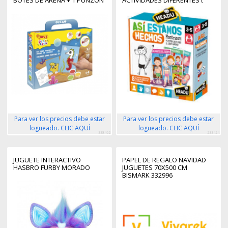
BOTES DE ARENA + 1 PUNZON
ACTIVIDADES DIFERENTES (
+ 3 LAMINAS CON DISEÑOS DE
JUEGOS Y JUGUETES ) -
ANIMALES ACUATICOS -
COLORES SURTIDOS
Para ver los precios debe estar
Para ver los precios debe estar
logueado. CLIC AQUÍ
logueado. CLIC AQUÍ
338462
233424
JUGUETE INTERACTIVO
PAPEL DE REGALO NAVIDAD
HASBRO FURBY MORADO
JUGUETES 70X500 CM
BISMARK 332996