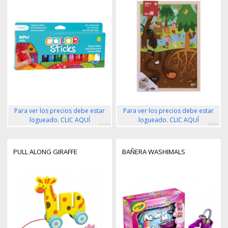
SEGURAS - MEJORA LA
CONCENTRACION Y LA
PERCEPCION ESPACIAL -
BOLSA DE ALGODON
ORGANICO INCLUIDA
Para ver los precios debe estar
Para ver los precios debe estar
logueado. CLIC AQUÍ
logueado. CLIC AQUÍ
322315
338381
PULL ALONG GIRAFFE
BAÑERA WASHIMALS