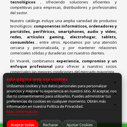
tecnológicos
, ofreciendo soluciones eficientes y
competitivas para empresas, distribuidores y profesionales
del sector.
Nuestro catálogo incluye una amplia variedad de productos
tecnológicos:
componentes informáticos, ordenadores y
portátiles, periféricos, smartphones, audio y vídeo,
redes, artículos gaming, electrohogar, tablets,
consumibles
, entre otros. Apostamos por una atención
cercana y personalizada, y por mantener relaciones
comerciales sólidas y duraderas con nuestros clientes.
En Vivarek, combinamos
experiencia, compromiso y un
enfoque profesional
para ofrecer a nuestros socios
comerciales las mejores condiciones del mercado mayorista.
Esta página web usa cookies
ATENCIÓN AL CLIENTE
Utilizamos cookies y tus datos personales para personalizar
anuncios y mejorar tu experiencia en nuestro sitio. Al aceptar, nos
INFORMACION
das tu consentimiento para utilizarlos. Puedes administrar tus
preferencias de cookies en cualquier momento. Obtén más
PAGINAS
información en nuestra Política de Privacidad.
Más información
Aceptar todas
Rechazar
Ajustar Cookies