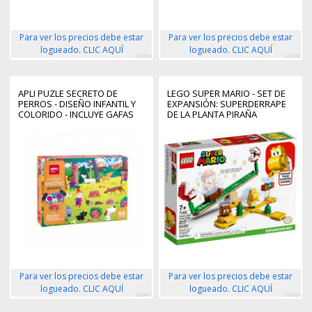
Para ver los precios debe estar
Para ver los precios debe estar
logueado. CLIC AQUÍ
logueado. CLIC AQUÍ
322282
322332
APLI PUZLE SECRETO DE
LEGO SUPER MARIO - SET DE
PERROS - DISEÑO INFANTIL Y
EXPANSIÓN: SUPERDERRAPE
COLORIDO - INCLUYE GAFAS
DE LA PLANTA PIRAÑA
MAGICAS Y POSTER - PIEZAS
RESISTENTES Y SEGURAS -
FOMENTA HABILIDADES
COGNITIVAS Y MOTRICES
Para ver los precios debe estar
Para ver los precios debe estar
logueado. CLIC AQUÍ
logueado. CLIC AQUÍ
338447
230609