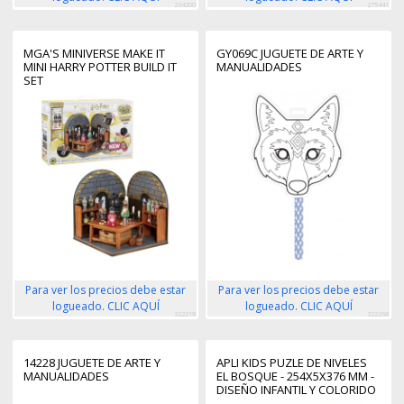
234200
275441
MGA'S MINIVERSE MAKE IT
GY069C JUGUETE DE ARTE Y
MINI HARRY POTTER BUILD IT
MANUALIDADES
SET
Para ver los precios debe estar
Para ver los precios debe estar
logueado. CLIC AQUÍ
logueado. CLIC AQUÍ
322219
322268
14228 JUGUETE DE ARTE Y
APLI KIDS PUZLE DE NIVELES
MANUALIDADES
EL BOSQUE - 254X5X376 MM -
DISEÑO INFANTIL Y COLORIDO
- PIEZAS RESISTENTES Y