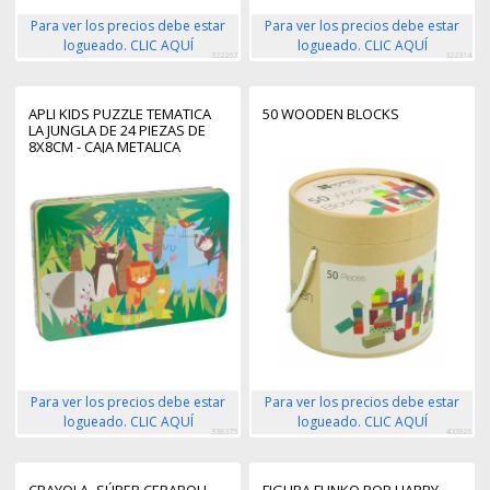
Para ver los precios debe estar
Para ver los precios debe estar
logueado. CLIC AQUÍ
logueado. CLIC AQUÍ
322267
322314
APLI KIDS PUZZLE TEMATICA
50 WOODEN BLOCKS
LA JUNGLA DE 24 PIEZAS DE
8X8CM - CAJA METALICA
RECTANGULAR - FACIL MANEJO
- DESARROLLO DE
HABILIDADES - DISEÑO
EXCLUSIVO DE MARTINA
HOGAN - RECOMENDADO
PARA NIÑOS A PARTIR D
Para ver los precios debe estar
Para ver los precios debe estar
logueado. CLIC AQUÍ
logueado. CLIC AQUÍ
338375
400926
CRAYOLA- SÚPER CERABOLI
FIGURA FUNKO POP HARRY