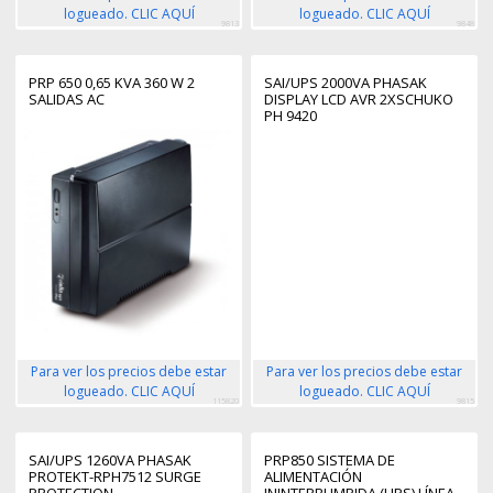
logueado. CLIC AQUÍ
logueado. CLIC AQUÍ
9813
9848
PRP 650 0,65 KVA 360 W 2
SAI/UPS 2000VA PHASAK
SALIDAS AC
DISPLAY LCD AVR 2XSCHUKO
PH 9420
Para ver los precios debe estar
Para ver los precios debe estar
logueado. CLIC AQUÍ
logueado. CLIC AQUÍ
115820
9815
SAI/UPS 1260VA PHASAK
PRP850 SISTEMA DE
PROTEKT-RPH7512 SURGE
ALIMENTACIÓN