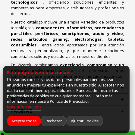
tecnológicos
, ofreciendo soluciones eficientes y
competitivas para empresas, distribuidores y profesionales
del sector.
Nuestro catálogo incluye una amplia variedad de productos
tecnológicos:
componentes informáticos, ordenadores y
portátiles, periféricos, smartphones, audio y vídeo,
redes, artículos gaming, electrohogar, tablets,
consumibles
, entre otros. Apostamos por una atención
cercana y personalizada, y por mantener relaciones
comerciales sólidas y duraderas con nuestros clientes.
En Vivarek, combinamos
experiencia, compromiso y un
enfoque profesional
para ofrecer a nuestros socios
Esta página web usa cookies
comerciales las mejores condiciones del mercado mayorista.
Utilizamos cookies y tus datos personales para personalizar
anuncios y mejorar tu experiencia en nuestro sitio. Al aceptar, nos
ATENCIÓN AL CLIENTE
das tu consentimiento para utilizarlos. Puedes administrar tus
preferencias de cookies en cualquier momento. Obtén más
INFORMACION
información en nuestra Política de Privacidad.
Más información
PAGINAS
Aceptar todas
Rechazar
Ajustar Cookies