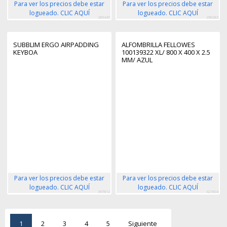
Para ver los precios debe estar
Para ver los precios debe estar
logueado. CLIC AQUÍ
logueado. CLIC AQUÍ
289445
298283
SUBBLIM ERGO AIRPADDING
ALFOMBRILLA FELLOWES
KEYBOA
100139322 XL/ 800 X 400 X 2.5
MM/ AZUL
Para ver los precios debe estar
Para ver los precios debe estar
logueado. CLIC AQUÍ
logueado. CLIC AQUÍ
397812
421804
1
2
3
4
5
Siguiente