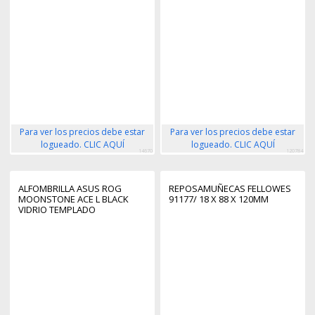
Para ver los precios debe estar
Para ver los precios debe estar
logueado. CLIC AQUÍ
logueado. CLIC AQUÍ
14670
120784
ALFOMBRILLA ASUS ROG
REPOSAMUÑECAS FELLOWES
MOONSTONE ACE L BLACK
91177/ 18 X 88 X 120MM
VIDRIO TEMPLADO