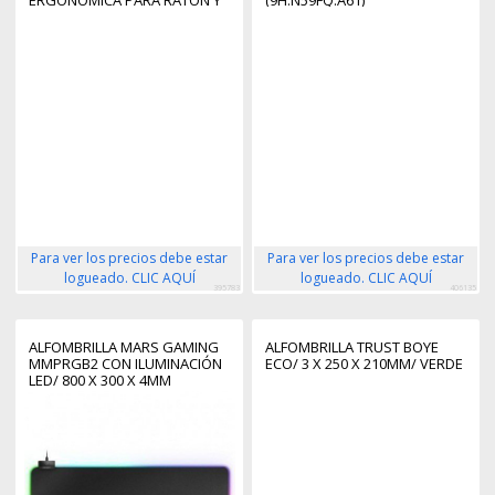
ERGONOMICA PARA RATON Y
(9H.N59FQ.A61)
REPOSAMUÑECAS TECLADO -
ESPUMA ELASTICA -
MICROTEXTURIZADA
IMPERMEABLE - BASE
ANTIDESLIZANTE - COLOR
PLATA
Para ver los precios debe estar
Para ver los precios debe estar
logueado. CLIC AQUÍ
logueado. CLIC AQUÍ
395783
406135
ALFOMBRILLA MARS GAMING
ALFOMBRILLA TRUST BOYE
MMPRGB2 CON ILUMINACIÓN
ECO/ 3 X 250 X 210MM/ VERDE
LED/ 800 X 300 X 4MM