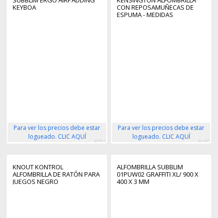
KEYBOA
CON REPOSAMUÑECAS DE
ESPUMA - MEDIDAS
330X238X35MM - ACABADO EN
TELA SUAVE - COLOR NEGRO
Para ver los precios debe estar
Para ver los precios debe estar
logueado. CLIC AQUÍ
logueado. CLIC AQUÍ
397811
421467
KNOUT KONTROL
ALFOMBRILLA SUBBLIM
ALFOMBRILLA DE RATÓN PARA
01PUW02 GRAFFITI XL/ 900 X
JUEGOS NEGRO
400 X 3 MM