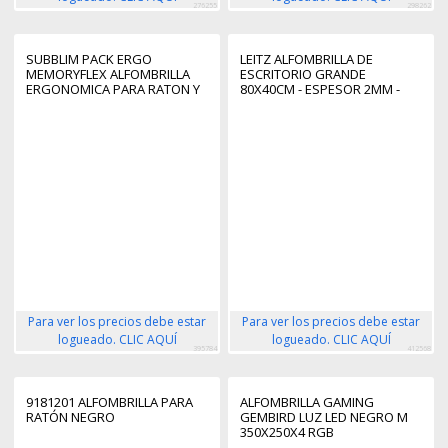
276255
298262
SUBBLIM PACK ERGO
LEITZ ALFOMBRILLA DE
MEMORYFLEX ALFOMBRILLA
ESCRITORIO GRANDE
ERGONOMICA PARA RATON Y
80X40CM - ESPESOR 2MM -
REPOSAMUÑECAS TECLADO -
ANTIDESLIZANTE -
ESPUMA ELASTICA -
IMPERMEABLE - COLOR VERDE
MICROTEXTURIZADA
MENTA
IMPERMEABLE - BASE
ANTIDESLIZANTE - COLOR LILA
Para ver los precios debe estar
Para ver los precios debe estar
logueado. CLIC AQUÍ
logueado. CLIC AQUÍ
395784
412568
9181201 ALFOMBRILLA PARA
ALFOMBRILLA GAMING
RATÓN NEGRO
GEMBIRD LUZ LED NEGRO M
350X250X4 RGB