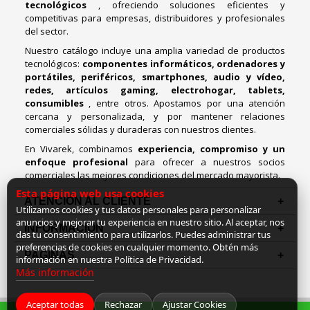
tecnológicos
, ofreciendo soluciones eficientes y
competitivas para empresas, distribuidores y profesionales
del sector.
Nuestro catálogo incluye una amplia variedad de productos
tecnológicos:
componentes informáticos, ordenadores y
portátiles, periféricos, smartphones, audio y vídeo,
redes, artículos gaming, electrohogar, tablets,
consumibles
, entre otros. Apostamos por una atención
cercana y personalizada, y por mantener relaciones
comerciales sólidas y duraderas con nuestros clientes.
En Vivarek, combinamos
experiencia, compromiso y un
enfoque profesional
para ofrecer a nuestros socios
comerciales las mejores condiciones del mercado mayorista.
Esta página web usa cookies
ATENCIÓN AL CLIENTE
Utilizamos cookies y tus datos personales para personalizar
anuncios y mejorar tu experiencia en nuestro sitio. Al aceptar, nos
INFORMACION
das tu consentimiento para utilizarlos. Puedes administrar tus
preferencias de cookies en cualquier momento. Obtén más
PAGINAS
información en nuestra Política de Privacidad.
Más información
Aceptar todas
Rechazar
Ajustar Cookies