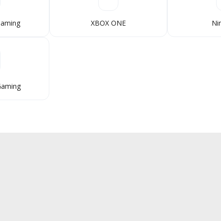
 Gaming
XBOX ONE
Ni
 Gaming