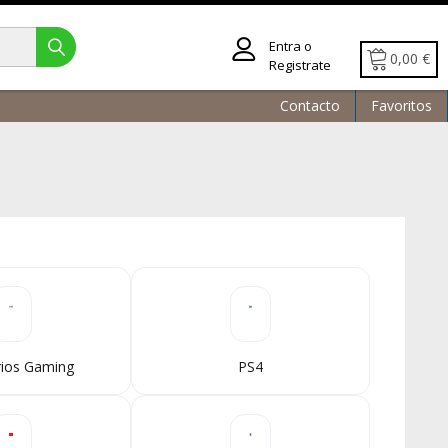
Entra o
0,00 €
Registrate
Contacto
Favoritos
rios Gaming
PS4