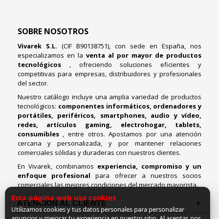
SOBRE NOSOTROS
Vivarek S.L.
(CIF B90138751), con sede en España, nos
especializamos en la
venta al por mayor de productos
tecnológicos
, ofreciendo soluciones eficientes y
competitivas para empresas, distribuidores y profesionales
del sector.
Nuestro catálogo incluye una amplia variedad de productos
tecnológicos:
componentes informáticos, ordenadores y
portátiles, periféricos, smartphones, audio y vídeo,
redes, artículos gaming, electrohogar, tablets,
consumibles
, entre otros. Apostamos por una atención
cercana y personalizada, y por mantener relaciones
comerciales sólidas y duraderas con nuestros clientes.
En Vivarek, combinamos
experiencia, compromiso y un
enfoque profesional
para ofrecer a nuestros socios
comerciales las mejores condiciones del mercado mayorista.
Esta página web usa cookies
ATENCIÓN AL CLIENTE
Utilizamos cookies y tus datos personales para personalizar
anuncios y mejorar tu experiencia en nuestro sitio. Al aceptar, nos