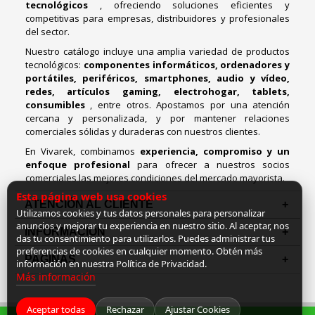
tecnológicos
, ofreciendo soluciones eficientes y
competitivas para empresas, distribuidores y profesionales
del sector.
Nuestro catálogo incluye una amplia variedad de productos
tecnológicos:
componentes informáticos, ordenadores y
portátiles, periféricos, smartphones, audio y vídeo,
redes, artículos gaming, electrohogar, tablets,
consumibles
, entre otros. Apostamos por una atención
cercana y personalizada, y por mantener relaciones
comerciales sólidas y duraderas con nuestros clientes.
En Vivarek, combinamos
experiencia, compromiso y un
enfoque profesional
para ofrecer a nuestros socios
comerciales las mejores condiciones del mercado mayorista.
Esta página web usa cookies
ATENCIÓN AL CLIENTE
Utilizamos cookies y tus datos personales para personalizar
anuncios y mejorar tu experiencia en nuestro sitio. Al aceptar, nos
INFORMACION
das tu consentimiento para utilizarlos. Puedes administrar tus
preferencias de cookies en cualquier momento. Obtén más
PAGINAS
información en nuestra Política de Privacidad.
Más información
Aceptar todas
Rechazar
Ajustar Cookies