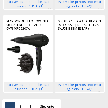
Para ver los precios debe estar
Para ver los precios debe estar
logueado. CLIC AQUÍ
logueado. CLIC AQUÍ
218785
297905
SECADOR DE PELO ROWENTA
SECADOR DE CABELO REVLON
SIGNATURE PRO BEAUTY
RVDR5222E | ROSA ( BELEZA,
CV7840F0 2200W
SAÚDE E BEM-ESTAR ) -
Para ver los precios debe estar
Para ver los precios debe estar
logueado. CLIC AQUÍ
logueado. CLIC AQUÍ
391272
240555
1
2
3
Siguiente