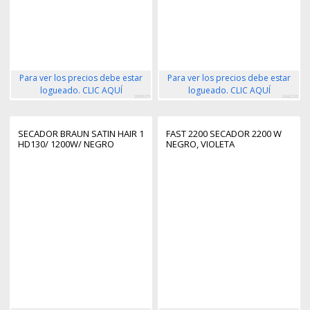
Para ver los precios debe estar
Para ver los precios debe estar
logueado. CLIC AQUÍ
logueado. CLIC AQUÍ
289925
344236
SECADOR BRAUN SATIN HAIR 1
FAST 2200 SECADOR 2200 W
HD130/ 1200W/ NEGRO
NEGRO, VIOLETA