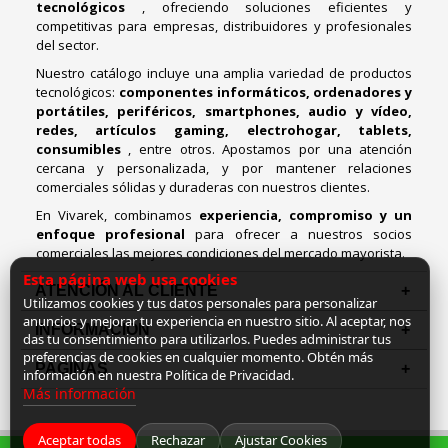
tecnológicos
, ofreciendo soluciones eficientes y
competitivas para empresas, distribuidores y profesionales
del sector.
Nuestro catálogo incluye una amplia variedad de productos
tecnológicos:
componentes informáticos, ordenadores y
portátiles, periféricos, smartphones, audio y vídeo,
redes, artículos gaming, electrohogar, tablets,
consumibles
, entre otros. Apostamos por una atención
cercana y personalizada, y por mantener relaciones
comerciales sólidas y duraderas con nuestros clientes.
En Vivarek, combinamos
experiencia, compromiso y un
enfoque profesional
para ofrecer a nuestros socios
comerciales las mejores condiciones del mercado mayorista.
Esta página web usa cookies
ATENCIÓN AL CLIENTE
Utilizamos cookies y tus datos personales para personalizar
anuncios y mejorar tu experiencia en nuestro sitio. Al aceptar, nos
INFORMACION
das tu consentimiento para utilizarlos. Puedes administrar tus
preferencias de cookies en cualquier momento. Obtén más
PAGINAS
información en nuestra Política de Privacidad.
Más información
Aceptar todas
Rechazar
Ajustar Cookies