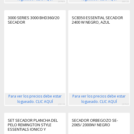
297904
390126
3000 SERIES 3000 BHD360/20
SC8350 ESSENTIAL SECADOR
SECADOR
2400 W NEGRO, AZUL
Para ver los precios debe estar
Para ver los precios debe estar
logueado. CLIC AQUÍ
logueado. CLIC AQUÍ
239118
297925
SET SECADOR PLANCHA DEL
SECADOR ORBEGOZO SE-
PELO REMINGTON STYLE
2065/ 2000W/ NEGRO
ESSENTIALS IONICO Y
CERAMICO