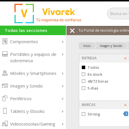
Todas las secciones
Tu Portal de tecnología online
Componentes
Inicio
Imagen y Sonido
Portátiles y equipos de
ENTREGA
sobremesa
Todos
Móviles y Smartphones
En stock
48/72 horas
Imagen y Sonido
5 días
Periféricos
MARCAS
Tablets y Ebooks
Strong
3
Videoconsolas/Gaming