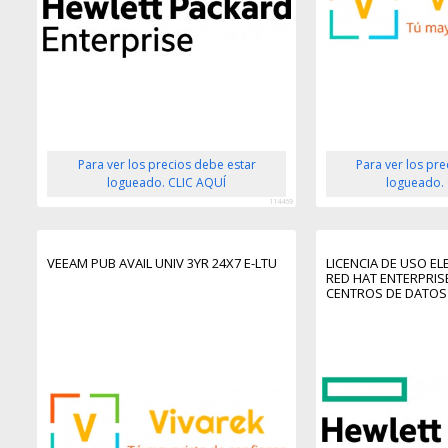
Para ver los precios debe estar
Para ver los pr
logueado. CLIC AQUÍ
logueado.
114469
VEEAM PUB AVAIL UNIV 3YR 24X7 E-LTU
LICENCIA DE USO E
RED HAT ENTERPRIS
CENTROS DE DATOS 
ZÓCALOS, SUSCRIPC
SOPORTE 9X5