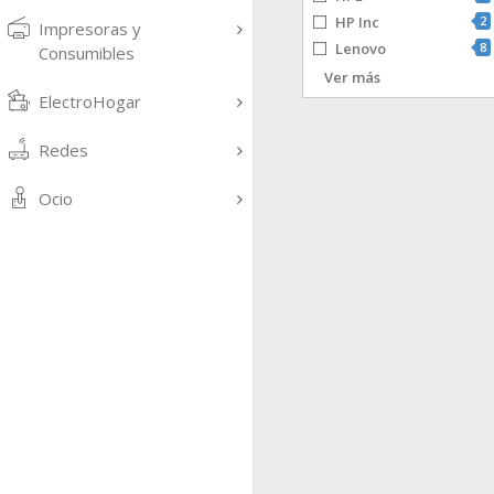
HP Inc
2
Impresoras y
Lenovo
8
Consumibles
Microsoft
1
Ver más
ElectroHogar
Panda
4
QNAP
1
Redes
Ocio