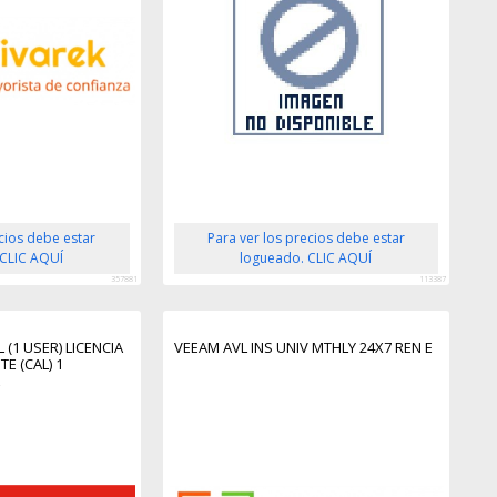
ecios debe estar
Para ver los precios debe estar
 CLIC AQUÍ
logueado. CLIC AQUÍ
357881
113387
 (1 USER) LICENCIA
VEEAM AVL INS UNIV MTHLY 24X7 REN E
E (CAL) 1