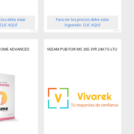
ecios debe estar
Para ver los precios debe estar
 CLIC AQUÍ
logueado. CLIC AQUÍ
157374
357910
DOME ADVANCED
VEEAM PUB FOR MS 365 3YR 24X7 E-LTU