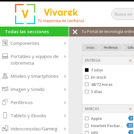
Todas las secciones
Tu Portal de tecnología online
Componentes
Inicio
Periféricos
Soft
Portátiles y equipos de
ENTREGA
sobremesa
Todos
Móviles y Smartphones
En stock
48/72 horas
Imagen y Sonido
5 días
Periféricos
MARCAS
Tablets y Ebooks
Apple
2
Hewlett Packard Ente
23
Videoconsolas/Gaming
HPE
3