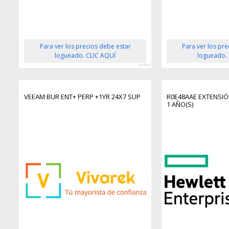
Para ver los precios debe estar
Para ver los pr
logueado. CLIC AQUÍ
logueado.
357909
VEEAM BUR ENT+ PERP +1YR 24X7 SUP
R0E48AAE EXTENSIÓ
1 AÑO(S)