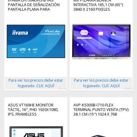
PANTALLA DE SEÑALIZACIÓN
INTERACTIVA 165,1 CM (65")
PANTALLA PLANA PARA
3840 X 2160 PIXELES
SEÑALIZACIÓN DIGITAL 190,5
PANTALLA TÁCTIL PLATA USB /
CM (75") WIFI 500 CD / M² 4K
BLUETOOTH
ULTRA HD NEGRO ANDROID
24/7
Para ver los precios debe estar
Para ver los precios debe estar
logueado. CLIC AQUÍ
logueado. CLIC AQUÍ
261178
299494
ASUS VT169HE MONITOR
AVP-K5000B-I710-FLEX
TÁCTIL, 16", FHD 1920X1080,
TERMINAL PUNTO VENTA (TPV)
IPS, FRAMELESS
38,1 CM (15") 1024 X 768
PIXELES PANTALLA TÁCTIL