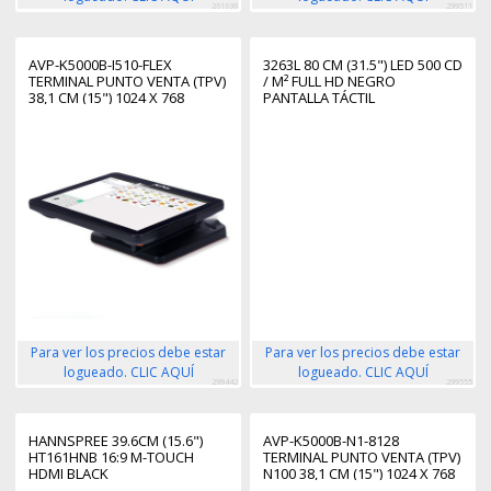
261638
299511
AVP-K5000B-I510-FLEX
3263L 80 CM (31.5") LED 500 CD
TERMINAL PUNTO VENTA (TPV)
/ M² FULL HD NEGRO
38,1 CM (15") 1024 X 768
PANTALLA TÁCTIL
PIXELES PANTALLA TÁCTIL
Para ver los precios debe estar
Para ver los precios debe estar
logueado. CLIC AQUÍ
logueado. CLIC AQUÍ
299442
299555
HANNSPREE 39.6CM (15.6")
AVP-K5000B-N1-8128
HT161HNB 16:9 M-TOUCH
TERMINAL PUNTO VENTA (TPV)
HDMI BLACK
N100 38,1 CM (15") 1024 X 768
PIXELES PANTALLA TÁCTIL