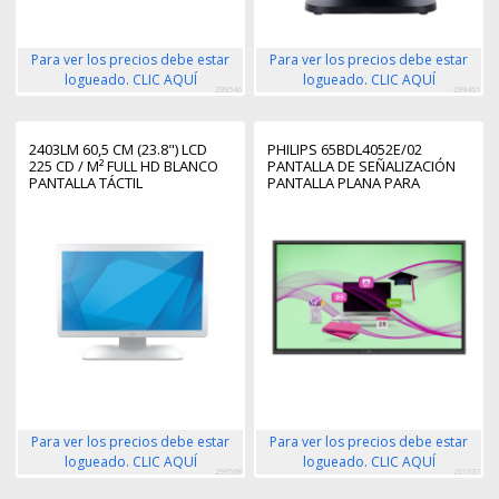
Para ver los precios debe estar
Para ver los precios debe estar
logueado. CLIC AQUÍ
logueado. CLIC AQUÍ
299546
299461
2403LM 60,5 CM (23.8") LCD
PHILIPS 65BDL4052E/02
225 CD / M² FULL HD BLANCO
PANTALLA DE SEÑALIZACIÓN
PANTALLA TÁCTIL
PANTALLA PLANA PARA
SEÑALIZACIÓN DIGITAL 165,1
CM (65") LCD WIFI 360 CD / M²
4K ULTRA HD NEGRO
PANTALLA TÁCTIL
PROCESADOR INCORPORADO
ANDROID 11 18/7
Para ver los precios debe estar
Para ver los precios debe estar
logueado. CLIC AQUÍ
logueado. CLIC AQUÍ
299568
261637