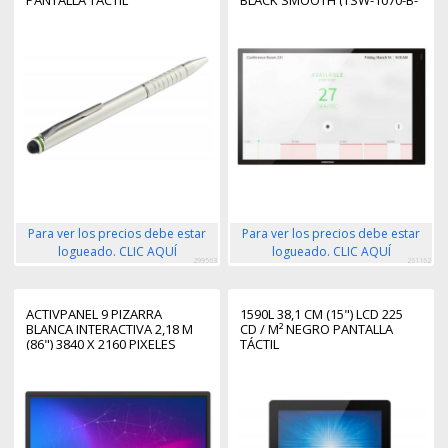
PANTALLA TÁCTIL
BLACK SMOOTH (TSW-1070-B-
S) 6510814
Para ver los precios debe estar
Para ver los precios debe estar
logueado. CLIC AQUÍ
logueado. CLIC AQUÍ
299563
261162
ACTIVPANEL 9 PIZARRA
1590L 38,1 CM (15") LCD 225
BLANCA INTERACTIVA 2,18 M
CD / M² NEGRO PANTALLA
(86") 3840 X 2160 PIXELES
TÁCTIL
PANTALLA TÁCTIL NEGRO