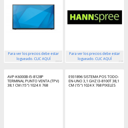
Para ver los precios debe estar
Para ver los precios debe estar
logueado. CLIC AQUÍ
logueado. CLIC AQUÍ
299547
2139
AVP-K6000B-I5-8128P
E931896 SISTEMA POS TODO-
TERMINAL PUNTO VENTA (TPV)
EN-UNO 3,1 GHZ I3-8100T 38,1
38,1 CM (15") 1024 X 768
CM (15") 1024 X 768 PIXELES
PIXELES PANTALLA TÁCTIL
PANTALLA TÁCTIL NEGRO