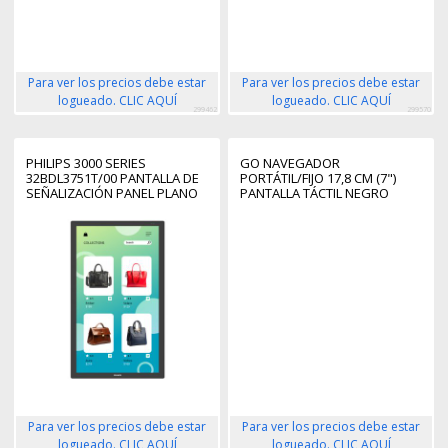
Para ver los precios debe estar
Para ver los precios debe estar
logueado. CLIC AQUÍ
logueado. CLIC AQUÍ
299462
299570
PHILIPS 3000 SERIES
GO NAVEGADOR
32BDL3751T/00 PANTALLA DE
PORTÁTIL/FIJO 17,8 CM (7")
SEÑALIZACIÓN PANEL PLANO
PANTALLA TÁCTIL NEGRO
INTERACTIVO 80 CM (31.5")
LCD WIFI 350 CD / M² FULL HD
NEGRO PANTALLA TÁCTIL
PROCESADOR INCORPORADO
ANDROID 24/7
Para ver los precios debe estar
Para ver los precios debe estar
logueado. CLIC AQUÍ
logueado. CLIC AQUÍ