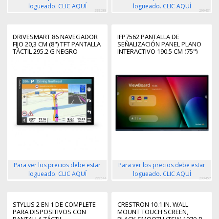
logueado. CLIC AQUÍ
logueado. CLIC AQUÍ
299588
299431
DRIVESMART 86 NAVEGADOR
IFP7562 PANTALLA DE
FIJO 20,3 CM (8") TFT PANTALLA
SEÑALIZACIÓN PANEL PLANO
TÁCTIL 295,2 G NEGRO
INTERACTIVO 190,5 CM (75")
LED WIFI 350 CD / M² 4K ULTRA
HD NEGRO PANTALLA TÁCTIL
PROCESADOR INCORPORADO
ANDROID
Para ver los precios debe estar
Para ver los precios debe estar
logueado. CLIC AQUÍ
logueado. CLIC AQUÍ
299544
299457
STYLUS 2 EN 1 DE COMPLETE
CRESTRON 10.1 IN. WALL
PARA DISPOSITIVOS CON
MOUNT TOUCH SCREEN,