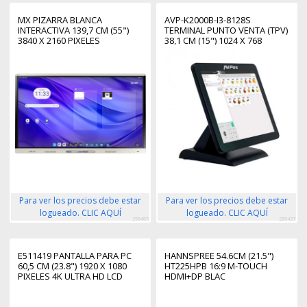
MX PIZARRA BLANCA
AVP-K2000B-I3-8128S
INTERACTIVA 139,7 CM (55")
TERMINAL PUNTO VENTA (TPV)
3840 X 2160 PIXELES
38,1 CM (15") 1024 X 768
PANTALLA TÁCTIL PLATA USB /
PIXELES PANTALLA TÁCTIL
BLUETOOTH
Para ver los precios debe estar
Para ver los precios debe estar
logueado. CLIC AQUÍ
logueado. CLIC AQUÍ
299495
299437
E511419 PANTALLA PARA PC
HANNSPREE 54.6CM (21.5")
60,5 CM (23.8") 1920 X 1080
HT225HPB 16:9 M-TOUCH
PIXELES 4K ULTRA HD LCD
HDMI+DP BLAC
PANTALLA TÁCTIL NEGRO