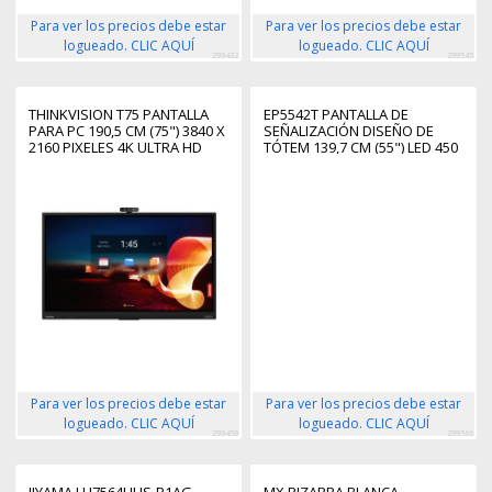
Para ver los precios debe estar
Para ver los precios debe estar
logueado. CLIC AQUÍ
logueado. CLIC AQUÍ
299432
299545
THINKVISION T75 PANTALLA
EP5542T PANTALLA DE
PARA PC 190,5 CM (75") 3840 X
SEÑALIZACIÓN DISEÑO DE
2160 PIXELES 4K ULTRA HD
TÓTEM 139,7 CM (55") LED 450
LED PANTALLA TÁCTIL NEGRO
CD / M² 4K ULTRA HD NEGRO
PANTALLA TÁCTIL ANDROID 8.0
Para ver los precios debe estar
Para ver los precios debe estar
logueado. CLIC AQUÍ
logueado. CLIC AQUÍ
299459
299566
IIYAMA LH7564UHS-B1AG
MX PIZARRA BLANCA