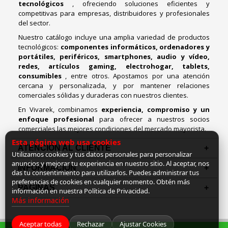
tecnológicos
, ofreciendo soluciones eficientes y
competitivas para empresas, distribuidores y profesionales
del sector.
Nuestro catálogo incluye una amplia variedad de productos
tecnológicos:
componentes informáticos, ordenadores y
portátiles, periféricos, smartphones, audio y vídeo,
redes, artículos gaming, electrohogar, tablets,
consumibles
, entre otros. Apostamos por una atención
cercana y personalizada, y por mantener relaciones
comerciales sólidas y duraderas con nuestros clientes.
En Vivarek, combinamos
experiencia, compromiso y un
enfoque profesional
para ofrecer a nuestros socios
comerciales las mejores condiciones del mercado mayorista.
Esta página web usa cookies
ATENCIÓN AL CLIENTE
Utilizamos cookies y tus datos personales para personalizar
anuncios y mejorar tu experiencia en nuestro sitio. Al aceptar, nos
INFORMACION
das tu consentimiento para utilizarlos. Puedes administrar tus
preferencias de cookies en cualquier momento. Obtén más
PAGINAS
información en nuestra Política de Privacidad.
Más información
Aceptar todas
Rechazar
Ajustar Cookies