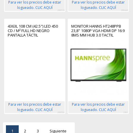
Para ver los precios debe estar
Para ver los precios debe estar
logueado. CLIC AQUÍ
logueado. CLIC AQUÍ
299519
299443
4363L 108 CM (42.5") LED 450
MONITOR HANNS HT248PPB
CD / M² FULL HD NEGRO
23,8" 1080P VGA HDMI DP 16:9
PANTALLA TÁCTIL
8MS MM HUB 3.0 TACTIL
NEGRO
Para ver los precios debe estar
Para ver los precios debe estar
logueado. CLIC AQUÍ
logueado. CLIC AQUÍ
299556
2381
1
2
3
Siguiente