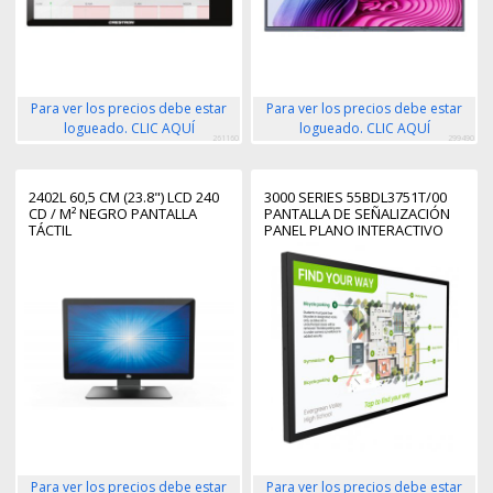
Para ver los precios debe estar
Para ver los precios debe estar
logueado. CLIC AQUÍ
logueado. CLIC AQUÍ
261160
299490
2402L 60,5 CM (23.8") LCD 240
3000 SERIES 55BDL3751T/00
CD / M² NEGRO PANTALLA
PANTALLA DE SEÑALIZACIÓN
TÁCTIL
PANEL PLANO INTERACTIVO
138,4 CM (54.5") LCD WIFI 450
CD / M² 4K ULTRA HD NEGRO
PANTALLA TÁCTIL
PROCESADOR INCORPORADO
ANDROID
Para ver los precios debe estar
Para ver los precios debe estar