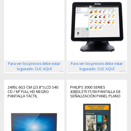
Para ver los precios debe estar
Para ver los precios debe estar
logueado. CLIC AQUÍ
logueado. CLIC AQUÍ
2184
299472
2495L 60,5 CM (23.8") LCD 540
PHILIPS 3000 SERIES
CD / M² FULL HD NEGRO
43BDL3751T/00 PANTALLA DE
PANTALLA TÁCTIL
SEÑALIZACIÓN PANEL PLANO
INTERACTIVO 108 CM (42.5")
LCD WIFI 450 CD / M² 4K ULTRA
HD NEGRO PANTALLA TÁCTIL
PROCESADOR INCORPORADO
ANDROID