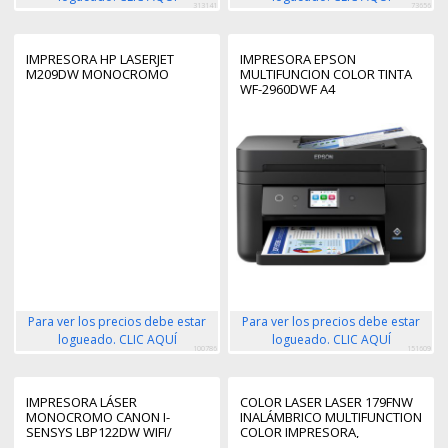
313141
73656
IMPRESORA HP LASERJET
IMPRESORA EPSON
M209DW MONOCROMO
MULTIFUNCION COLOR TINTA
WF-2960DWF A4
Para ver los precios debe estar
Para ver los precios debe estar
logueado. CLIC AQUÍ
logueado. CLIC AQUÍ
100786
151609
IMPRESORA LÁSER
COLOR LASER LASER 179FNW
MONOCROMO CANON I-
INALÁMBRICO MULTIFUNCTION
SENSYS LBP122DW WIFI/
COLOR IMPRESORA,
DÚPLEX/ NEGRA
FOTOCOPIADORA, ESCÁNER