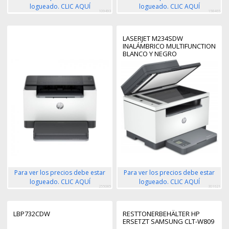
logueado. CLIC AQUÍ
logueado. CLIC AQUÍ
109493
158465
LASERJET M234SDW
INALÁMBRICO MULTIFUNCTION
BLANCO Y NEGRO
IMPRESORA,
FOTOCOPIADORA, ESCÁNER
DÚPLEX
Para ver los precios debe estar
Para ver los precios debe estar
logueado. CLIC AQUÍ
logueado. CLIC AQUÍ
255085
301621
LBP732CDW
RESTTONERBEHÄLTER HP
ERSETZT SAMSUNG CLT-W809