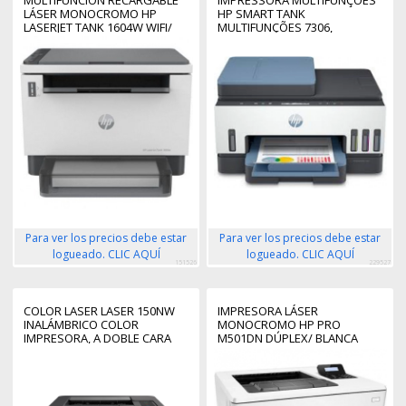
LÁSER MONOCROMO HP
HP SMART TANK
LASERJET TANK 1604W WIFI/
MULTIFUNÇÕES 7306,
BLANCA
IMPRESSÃO, DIGITALIZAÇÃO,
CÓPIA, ADF, LIGAÇÃO SEM
FIOS, ADF PARA 35 FO
Para ver los precios debe estar
Para ver los precios debe estar
logueado. CLIC AQUÍ
logueado. CLIC AQUÍ
151526
229527
COLOR LASER LASER 150NW
IMPRESORA LÁSER
INALÁMBRICO COLOR
MONOCROMO HP PRO
IMPRESORA, A DOBLE CARA
M501DN DÚPLEX/ BLANCA