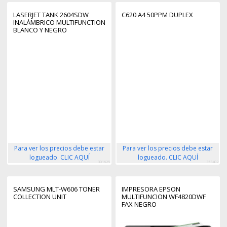
LASERJET TANK 2604SDW
C620 A4 50PPM DUPLEX
INALÁMBRICO MULTIFUNCTION
BLANCO Y NEGRO
IMPRESORA,
FOTOCOPIADORA, ESCÁNER
DÚPLEX
Para ver los precios debe estar
Para ver los precios debe estar
logueado. CLIC AQUÍ
logueado. CLIC AQUÍ
301625
353402
SAMSUNG MLT-W606 TONER
IMPRESORA EPSON
COLLECTION UNIT
MULTIFUNCION WF4820DWF
FAX NEGRO