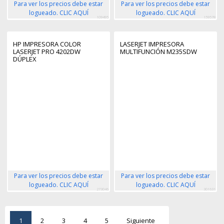
Para ver los precios debe estar
Para ver los precios debe estar
logueado. CLIC AQUÍ
logueado. CLIC AQUÍ
109495
159578
HP IMPRESORA COLOR
LASERJET IMPRESORA
LASERJET PRO 4202DW
MULTIFUNCIÓN M235SDW
DÚPLEX
Para ver los precios debe estar
Para ver los precios debe estar
logueado. CLIC AQUÍ
logueado. CLIC AQUÍ
273046
301631
1
2
3
4
5
Siguiente