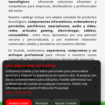
tecnológicos
, ofreciendo soluciones eficientes y
competitivas para empresas, distribuidores y profesionales
del sector.
Nuestro catálogo incluye una amplia variedad de productos
tecnológicos:
componentes informáticos, ordenadores y
portátiles, periféricos, smartphones, audio y vídeo,
redes, artículos gaming, electrohogar, tablets,
consumibles
, entre otros. Apostamos por una atención
cercana y personalizada, y por mantener relaciones
comerciales sólidas y duraderas con nuestros clientes.
En Vivarek, combinamos
experiencia, compromiso y un
enfoque profesional
para ofrecer a nuestros socios
comerciales las mejores condiciones del mercado mayorista.
Esta página web usa cookies
ATENCIÓN AL CLIENTE
Utilizamos cookies y tus datos personales para personalizar
anuncios y mejorar tu experiencia en nuestro sitio. Al aceptar, nos
INFORMACION
das tu consentimiento para utilizarlos. Puedes administrar tus
preferencias de cookies en cualquier momento. Obtén más
PAGINAS
información en nuestra Política de Privacidad.
Más información
Aceptar todas
Rechazar
Ajustar Cookies