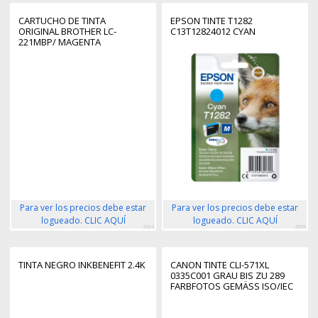
CARTUCHO DE TINTA
EPSON TINTE T1282
ORIGINAL BROTHER LC-
C13T12824012 CYAN
221MBP/ MAGENTA
Para ver los precios debe estar
Para ver los precios debe estar
logueado. CLIC AQUÍ
logueado. CLIC AQUÍ
3883
4089
TINTA NEGRO INKBENEFIT 2.4K
CANON TINTE CLI-571XL
0335C001 GRAU BIS ZU 289
FARBFOTOS GEMÄSS ISO/IEC 2
9102