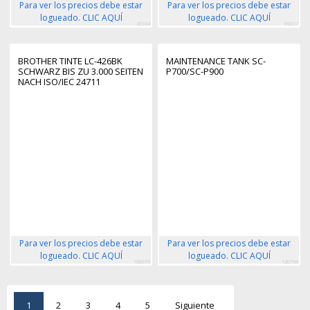
Para ver los precios debe estar
Para ver los precios debe estar
logueado. CLIC AQUÍ
logueado. CLIC AQUÍ
45334
96017
BROTHER TINTE LC-426BK
MAINTENANCE TANK SC-
SCHWARZ BIS ZU 3.000 SEITEN
P700/SC-P900
NACH ISO/IEC 24711
Para ver los precios debe estar
Para ver los precios debe estar
logueado. CLIC AQUÍ
logueado. CLIC AQUÍ
108676
120769
1
2
3
4
5
Siguiente