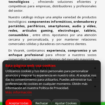
tecnológicos
, ofreciendo soluciones eficientes y
competitivas para empresas, distribuidores y profesionales
del sector.
Nuestro catálogo incluye una amplia variedad de productos
tecnológicos:
componentes informáticos, ordenadores y
portátiles, periféricos, smartphones, audio y vídeo,
redes, artículos gaming, electrohogar, tablets,
consumibles
, entre otros. Apostamos por una atención
cercana y personalizada, y por mantener relaciones
comerciales sólidas y duraderas con nuestros clientes.
En Vivarek, combinamos
experiencia, compromiso y un
enfoque profesional
para ofrecer a nuestros socios
comerciales las mejores condiciones del mercado mayorista.
Esta página web usa cookies
ATENCIÓN AL CLIENTE
Utilizamos cookies y tus datos personales para personalizar
anuncios y mejorar tu experiencia en nuestro sitio. Al aceptar, nos
INFORMACION
das tu consentimiento para utilizarlos. Puedes administrar tus
preferencias de cookies en cualquier momento. Obtén más
PAGINAS
información en nuestra Política de Privacidad.
Más información
Aceptar todas
Rechazar
Ajustar Cookies