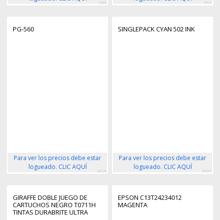
6085
7927
PG-560
SINGLEPACK CYAN 502 INK
Para ver los precios debe estar
Para ver los precios debe estar
logueado. CLIC AQUÍ
logueado. CLIC AQUÍ
40520
40687
GIRAFFE DOBLE JUEGO DE
EPSON C13T24234012
CARTUCHOS NEGRO T0711H
MAGENTA
TINTAS DURABRITE ULTRA