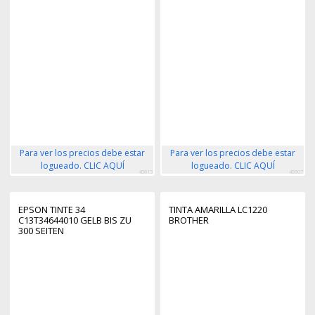
Para ver los precios debe estar
Para ver los precios debe estar
logueado. CLIC AQUÍ
logueado. CLIC AQUÍ
40813
40907
EPSON TINTE 34
TINTA AMARILLA LC1220
C13T34644010 GELB BIS ZU
BROTHER
300 SEITEN