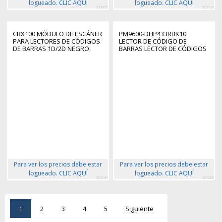
logueado. CLIC AQUÍ
logueado. CLIC AQUÍ
303035
303126
CBX100 MÓDULO DE ESCÁNER
PM9600-DHP433RBK10
PARA LECTORES DE CÓDIGOS
LECTOR DE CÓDIGO DE
DE BARRAS 1D/2D NEGRO,
BARRAS LECTOR DE CÓDIGOS
AZUL, GRIS
DE BARRAS PORTÁTIL 1D/2D
LASER NEGRO, AMARILLO
Para ver los precios debe estar
Para ver los precios debe estar
logueado. CLIC AQUÍ
logueado. CLIC AQUÍ
303240
400268
1
2
3
4
5
Siguiente