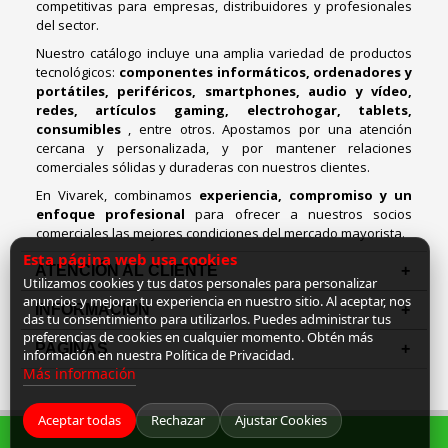
competitivas para empresas, distribuidores y profesionales
del sector.
Nuestro catálogo incluye una amplia variedad de productos
tecnológicos:
componentes informáticos, ordenadores y
portátiles, periféricos, smartphones, audio y vídeo,
redes, artículos gaming, electrohogar, tablets,
consumibles
, entre otros. Apostamos por una atención
cercana y personalizada, y por mantener relaciones
comerciales sólidas y duraderas con nuestros clientes.
En Vivarek, combinamos
experiencia, compromiso y un
enfoque profesional
para ofrecer a nuestros socios
comerciales las mejores condiciones del mercado mayorista.
Esta página web usa cookies
ATENCIÓN AL CLIENTE
Utilizamos cookies y tus datos personales para personalizar
anuncios y mejorar tu experiencia en nuestro sitio. Al aceptar, nos
INFORMACION
das tu consentimiento para utilizarlos. Puedes administrar tus
preferencias de cookies en cualquier momento. Obtén más
PAGINAS
información en nuestra Política de Privacidad.
Más información
Aceptar todas
Rechazar
Ajustar Cookies