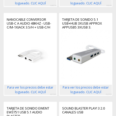
logueado. CLIC AQUÍ
logueado. CLIC AQUÍ
338074
95978
NANOCABLE CONVERSOR
TARJETA DE SONIDO 5.1
USB-C A AUDIO 48KHZ - USB-
USB+HUB 3XUSB APPROX
C/M-1XJACK 3.5/H + USB-C/H
APPUSB5 3XUSB 3.
PD 60W - 11.5CM - COLOR
BLANCO
Para ver los precios debe estar
Para ver los precios debe estar
logueado. CLIC AQUÍ
logueado. CLIC AQUÍ
407295
102725
TARJETA DE SONIDO EWENT
SOUND BLASTER PLAY! 3 2.0
EW3751 USB 5.1 AUDIO
CANALES USB