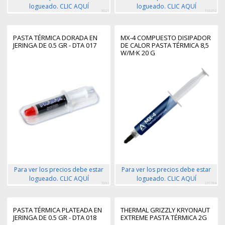
logueado. CLIC AQUÍ
logueado. CLIC AQUÍ
3021
166352
PASTA TÉRMICA DORADA EN
MX-4 COMPUESTO DISIPADOR
JERINGA DE 0.5 GR - DTA 017
DE CALOR PASTA TÉRMICA 8,5
W/M·K 20 G
Para ver los precios debe estar
Para ver los precios debe estar
logueado. CLIC AQUÍ
logueado. CLIC AQUÍ
7061
231784
PASTA TÉRMICA PLATEADA EN
THERMAL GRIZZLY KRYONAUT
JERINGA DE 0.5 GR - DTA 018
EXTREME PASTA TÉRMICA 2G