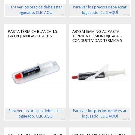
Para ver los precios debe estar
Para ver los precios debe estar
logueado. CLIC AQUÍ
logueado. CLIC AQUÍ
7076
257399
PASTA TÉRMICA BLANCA 1.5
ABYSM GAMING A2 PASTA
GR EN JERINGA - DTA 015
TERMICA DE MONTAJE 4GR -
CONDUCTIVIDAD TERMICA 5
W/M·K - DENSIDAD RELATIVA
2,6 G/CM³
Para ver los precios debe estar
Para ver los precios debe estar
logueado. CLIC AQUÍ
logueado. CLIC AQUÍ
7078
338069
PASTA TERMICA NATEC HUSKY
PASTA TÉRMICA NOX THERMA