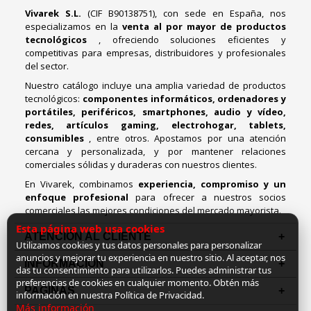
Vivarek S.L.
(CIF B90138751), con sede en España, nos
especializamos en la
venta al por mayor de productos
tecnológicos
, ofreciendo soluciones eficientes y
competitivas para empresas, distribuidores y profesionales
del sector.
Nuestro catálogo incluye una amplia variedad de productos
tecnológicos:
componentes informáticos, ordenadores y
portátiles, periféricos, smartphones, audio y vídeo,
redes, artículos gaming, electrohogar, tablets,
consumibles
, entre otros. Apostamos por una atención
cercana y personalizada, y por mantener relaciones
comerciales sólidas y duraderas con nuestros clientes.
En Vivarek, combinamos
experiencia, compromiso y un
enfoque profesional
para ofrecer a nuestros socios
comerciales las mejores condiciones del mercado mayorista.
Esta página web usa cookies
ATENCIÓN AL CLIENTE
Utilizamos cookies y tus datos personales para personalizar
anuncios y mejorar tu experiencia en nuestro sitio. Al aceptar, nos
INFORMACION
das tu consentimiento para utilizarlos. Puedes administrar tus
preferencias de cookies en cualquier momento. Obtén más
PAGINAS
información en nuestra Política de Privacidad.
Más información