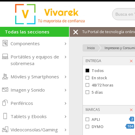
Todas las secciones
Tu Portal de tecnología online
Componentes
Inicio
Impresoras y Consumi
Portátiles y equipos de
ENTREGA
sobremesa
Todos
Móviles y Smartphones
En stock
48/72 horas
Imagen y Sonido
5 días
Periféricos
MARCAS
Tablets y Ebooks
APLI
2
DYMO
104
Videoconsolas/Gaming