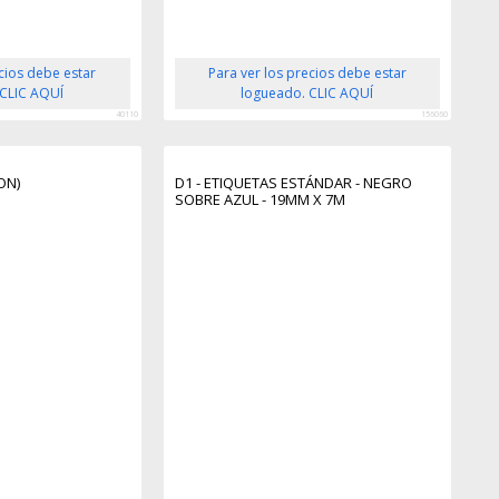
ecios debe estar
Para ver los precios debe estar
 CLIC AQUÍ
logueado. CLIC AQUÍ
40110
156060
ON)
D1 - ETIQUETAS ESTÁNDAR - NEGRO
SOBRE AZUL - 19MM X 7M