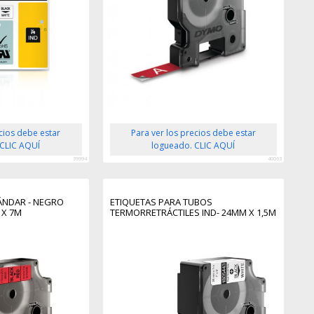
ecios debe estar
Para ver los precios debe estar
 CLIC AQUÍ
logueado. CLIC AQUÍ
39994
40063
TÁNDAR - NEGRO
ETIQUETAS PARA TUBOS
 X 7M
TERMORRETRÁCTILES IND- 24MM X 1,5M