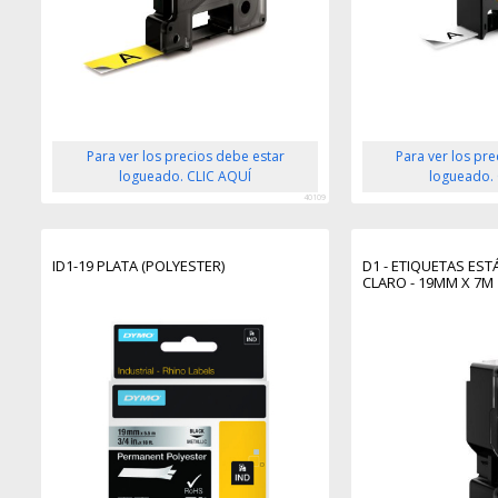
Para ver los precios debe estar
Para ver los pr
logueado. CLIC AQUÍ
logueado.
40109
ID1-19 PLATA (POLYESTER)
D1 - ETIQUETAS ES
CLARO - 19MM X 7M