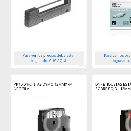
Para ver los precios debe estar
Para ver los pr
logueado. CLIC AQUÍ
logueado.
391970
PK10 D1-CINTAS DYMO 12MMX7M
D1 - ETIQUETAS ES
NEG/BLA
SOBRE ROJO - 12MM