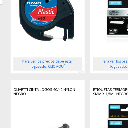
Para ver los precios debe estar
Para ver los pr
logueado. CLIC AQUÍ
logueado.
13531
OLIVETTI CINTA LOGOS 40/42 NYLON
ETIQUETAS TERMORR
NEGRO
9MM X 1,5M - NEGR