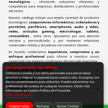
tecnológicos
, ofreciendo soluciones eficientes y
competitivas para empresas, distribuidores y profesionales
del sector.
Nuestro catálogo incluye una amplia variedad de productos
tecnológicos:
componentes informáticos, ordenadores y
portátiles, periféricos, smartphones, audio y vídeo,
redes, artículos gaming, electrohogar, tablets,
consumibles
, entre otros. Apostamos por una atención
cercana y personalizada, y por mantener relaciones
comerciales sólidas y duraderas con nuestros clientes.
En Vivarek, combinamos
experiencia, compromiso y un
enfoque profesional
para ofrecer a nuestros socios
comerciales las mejores condiciones del mercado mayorista.
Esta página web usa cookies
ATENCIÓN AL CLIENTE
Utilizamos cookies y tus datos personales para personalizar
anuncios y mejorar tu experiencia en nuestro sitio. Al aceptar, nos
INFORMACION
das tu consentimiento para utilizarlos. Puedes administrar tus
preferencias de cookies en cualquier momento. Obtén más
PAGINAS
información en nuestra Política de Privacidad.
Más información
Aceptar todas
Rechazar
Ajustar Cookies