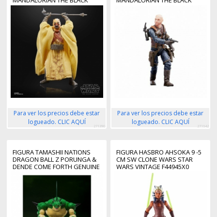
MANDALORIAN THE BLACK
MANDALORIAN THE BLACK
SERIES
SERIES
Para ver los precios debe estar
Para ver los precios debe estar
logueado. CLIC AQUÍ
logueado. CLIC AQUÍ
271390
271642
FIGURA TAMASHII NATIONS
FIGURA HASBRO AHSOKA 9 -5
DRAGON BALL Z PORUNGA &
CM SW CLONE WARS STAR
DENDE COME FORTH GENUINE
WARS VINTAGE F44945X0
SHENRON!! S.H. FIGUARTS
BANDAI