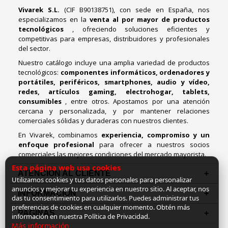
Vivarek S.L.
(CIF B90138751), con sede en España, nos
especializamos en la
venta al por mayor de productos
tecnológicos
, ofreciendo soluciones eficientes y
competitivas para empresas, distribuidores y profesionales
del sector.
Nuestro catálogo incluye una amplia variedad de productos
tecnológicos:
componentes informáticos, ordenadores y
portátiles, periféricos, smartphones, audio y vídeo,
redes, artículos gaming, electrohogar, tablets,
consumibles
, entre otros. Apostamos por una atención
cercana y personalizada, y por mantener relaciones
comerciales sólidas y duraderas con nuestros clientes.
En Vivarek, combinamos
experiencia, compromiso y un
enfoque profesional
para ofrecer a nuestros socios
comerciales las mejores condiciones del mercado mayorista.
Esta página web usa cookies
ATENCIÓN AL CLIENTE
Utilizamos cookies y tus datos personales para personalizar
anuncios y mejorar tu experiencia en nuestro sitio. Al aceptar, nos
INFORMACION
das tu consentimiento para utilizarlos. Puedes administrar tus
preferencias de cookies en cualquier momento. Obtén más
PAGINAS
información en nuestra Política de Privacidad.
Más información